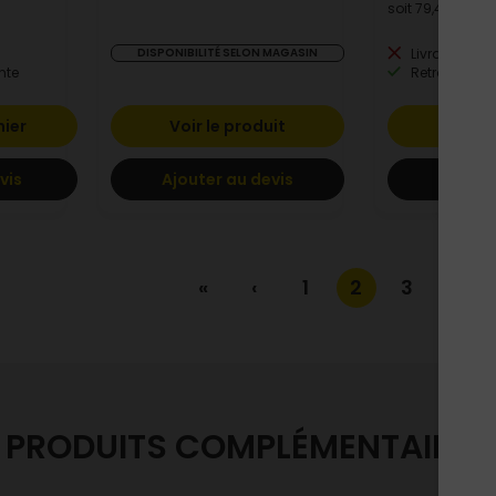
soit
79,42 €
/ lot
DISPONIBILITÉ SELON MAGASIN
Livraison à 
nte
Retrait en po
nier
Voir le produit
Ajoute
vis
Ajouter au devis
Ajoute
«
‹
1
2
3
›
PRODUITS COMPLÉMENTAIRES