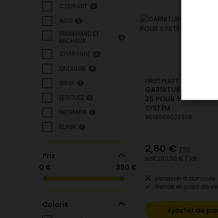
COURANT
6
ACO
5
FRENEHARD ET
5
MICHAUX
CHABANNE
3
ONDULINE
3
FIRST PLAST
GRAF
1
GARNITURE POUR GO
LEGOUEZ
25 POUR SYSTÈME A J
1
SYSTEM
NEGRAFIX
1
8019966022928
EUREK
1
2,80 €
TTC
Prix
soit
280,00 €
/ lot
0 €
380 €
Livraison à domicile
Retrait en point de ve
Coloris
Ajouter au pa