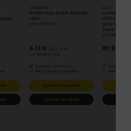
CHABANNE
ACO
Profilé stop enduit déployé
Caniveau Aco
 usées
L.3ML
Ht95mm en b
grille Vorono
3661222504003
fonte B125
3700238613146
4,13 €
80,88 €
TTC
/ m lin.
T
soit
185,85 €
/ lot
Livraison à domicile
Livraison à 
nte
Retrait en point de vente
Retrait en po
nier
Ajouter au panier
Ajoute
vis
Ajouter au devis
Ajoute