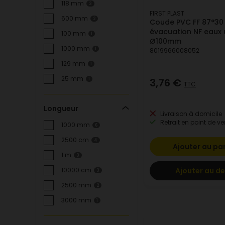
118 mm
3
FIRST PLAST
600 mm
2
Coude PVC FF 87°30
évacuation NF eaux
100 mm
1
Ø100mm
1000 mm
1
8019966008052
129 mm
1
25 mm
3,76 €
1
TTC
Longueur
Livraison à domicile
Retrait en point de ve
1000 mm
6
2500 cm
4
Ajouter au pa
1 m
3
Ajouter au de
10000 cm
3
2500 mm
2
3000 mm
1