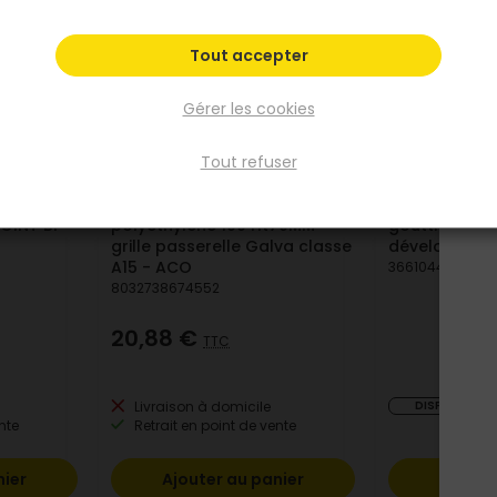
Tout accepter
Gérer les cookies
Tout refuser
ACO
FRENEHARD ET M
UTTIERE
Ensemble caniveau
Crochet ban
OINT BI-
polyéthylène 100 Ht70MM +
gouttière 1/
grille passerelle Galva classe
développé
A15 - ACO
3661044052478
8032738674552
20,88 €
TTC
Livraison à domicile
DISPONIBILIT
nte
Retrait en point de vente
nier
Ajouter au panier
Voir l