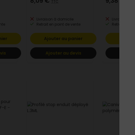
8,09 €
9,38 €
TTC
TTC
Livraison à domicile
Livraison à 
nte
Retrait en point de vente
Retrait en po
nier
Ajouter au panier
Ajoute
vis
Ajouter au devis
Ajoute