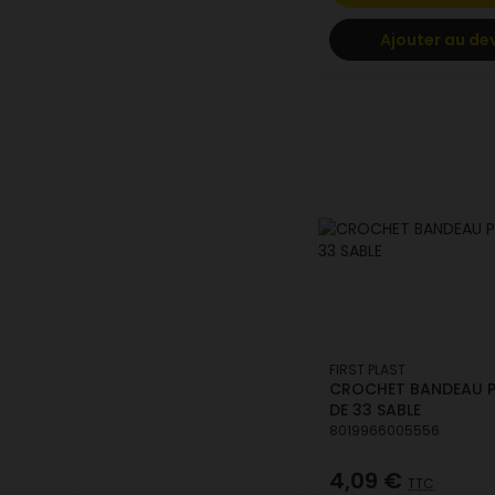
Ajouter au de
FIRST PLAST
CROCHET BANDEAU P
DE 33 SABLE
8019966005556
4,09 €
TTC