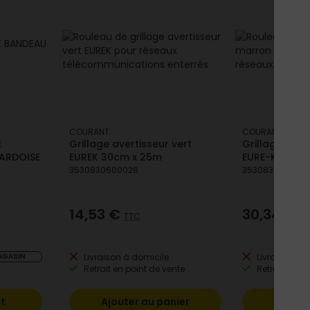
COURANT
COURANT
E
Grillage avertisseur vert
Grillage aver
 ARDOISE
EUREK 30cm x 25m
EURE-K 30cm 
3530830600028
3530830600332
14,53 €
30,34 €
TTC
T
MAGASIN
Livraison à domicile
Livraison à 
Retrait en point de vente
Retrait en po
it
Ajouter au panier
Ajoute