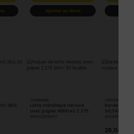
vis
Ajouter au devis
Ajoute
CHABANNE
ONDULINE
VC SEUL
Lattis métallique nervuré
Bardeau Bard
avec papier NERPLAC Z 275
1x0,34m
3661222505017
4003451027257
26,04 €
T