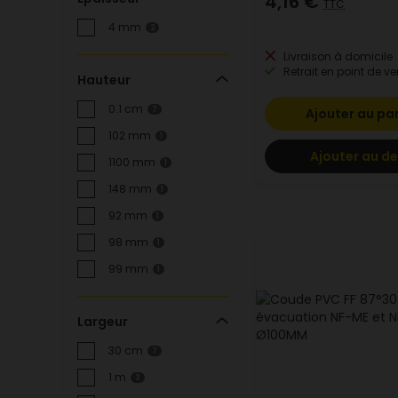
4,16 €
TTC
4 mm
2
Livraison à domicile
Retrait en point de ve
Hauteur
0.1 cm
7
Ajouter au pa
102 mm
1
Ajouter au de
1100 mm
1
148 mm
1
92 mm
1
98 mm
1
99 mm
1
Largeur
30 cm
7
1 m
3