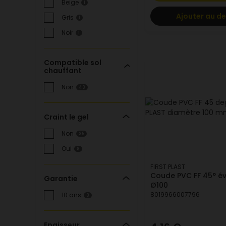
Beige
1
Ajouter au de
Gris
1
Noir
1
Compatible sol
chauffant
Non
43
Craint le gel
Non
35
Oui
8
FIRST PLAST
Coude PVC FF 45° é
Garantie
Ø100
8019966007796
10 ans
3
Epaisseur