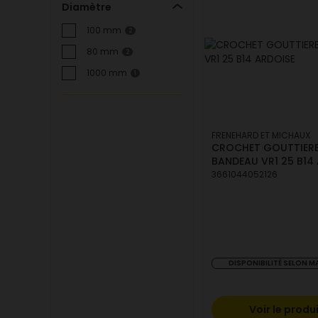
Diamètre
100 mm
2
80 mm
2
1000 mm
1
FRENEHARD ET MICHAUX
CROCHET GOUTTIER
BANDEAU VR1 25 B14
3661044052126
DISPONIBILITÉ SELON 
Voir le produ