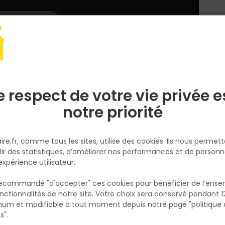
L'enseigne
Nous rejoindre
Services
DEMANDER
CATALOGUES
UN
DEVIS/PRIX
Assainissement
e respect de votre vie privée e
S
l
notre priorité
ire.fr, comme tous les sites, utilise des cookies. Ils nous permet
lir des statistiques, d’améliorer nos performances et de personn
expérience utilisateur.
A
 recommandé "d'accepter" ces cookies pour bénéficier de l’ens
nctionnalités de notre site. Votre choix sera conservé pendant 1
N
p
um et modifiable à tout moment depuis notre page "politique 
p
s".