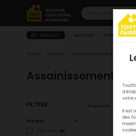
PRODUITS
MARQUES
PROMOTIONS
Accueil
PRODUITS
Gros oeuvre, charpente, couverture
L
Assainissement
Toutfa
d’étab
votre 
FILTRER
44 produits
Il est
des fo
Marque
maxim
cookie
FIRST PLAST
17