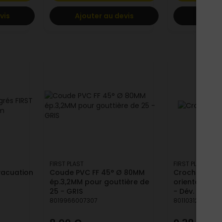
vis
Ajouter au devis
Ajoute
FIRST PLAST
FIRST PLAST
vacuation
Coude PVC FF 45° Ø 80MM
Crochet de g
ép.3,2MM pour gouttière de
orientable mo
25 - GRIS
- Dév. 25 gris
8019966007307
8011031235219