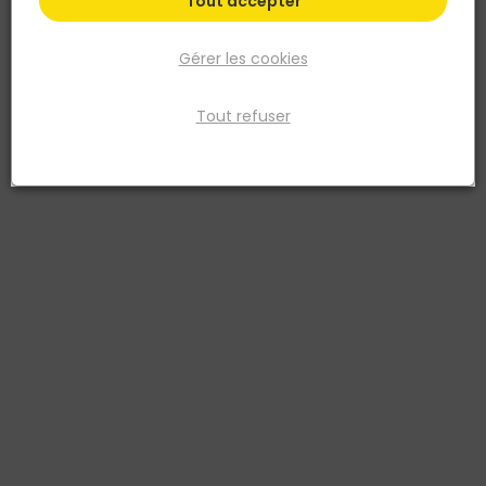
Tout accepter
Gérer les cookies
Tout refuser
WAVIN
GOUTTIERE PVC-U GRIS CLAIR DEMI RONDE
DEVELOPPE T16 4 M
Réf. 3306490264678
GOUTTIÈRE PVC-U DEMI-RONDE
Voir plus
Fiche produit