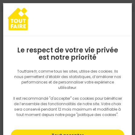
0
0
TROUVEZ VOTRE MAGASIN TOUT FAIRE
Choisir mon magasin
Saisissez votre région pour les informations de stock et de
livraison. Votre emplacement ne sera pas partagé.
Le respect de votre vie privée
Retrouvez les délais et options de
est notre priorité
Accueil
PRODUITS
Gros oeuvre, charpente, couverture
Assaini
livraison ainsi que les disponibiltiés en
magasin
P. ex. Ile de france
Toutfaire.fr, comme tous les sites, utilise des cookies. Ils
nous permettent d’établir des statistiques, d’améliorer nos
performances et de personnaliser votre expérience
Rechercher
utilisateur.
Il est recommandé "d'accepter" ces cookies pour bénéficier
Nous utilisons des cookies pour fournir ce service. En
de l’ensemble des fonctionnalités de notre site. Votre choix
savoir plus sur la façon dont nous utilisons les cookies
sera conservé pendant 12 mois maximum et modifiable à
dans notre politique.
tout moment depuis notre page "politique des cookies".