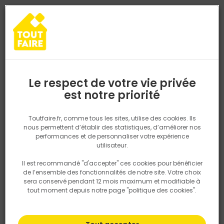
0
0
TROUVEZ VOTRE MAGASIN TOUT FAIRE
Choisir mon magasin
Saisissez votre région pour les informations de stock et de
livraison. Votre emplacement ne sera pas partagé.
Le respect de votre vie privée
Retrouvez les délais et options de
est notre priorité
livraison ainsi que les disponibiltiés en
magasin
P. ex. Ile de france
Toutfaire.fr, comme tous les sites, utilise des cookies. Ils
nous permettent d’établir des statistiques, d’améliorer nos
performances et de personnaliser votre expérience
Rechercher
utilisateur.
Il est recommandé "d'accepter" ces cookies pour bénéficier
Nous utilisons des cookies pour fournir ce service. En
de l’ensemble des fonctionnalités de notre site. Votre choix
savoir plus sur la façon dont nous utilisons les cookies
sera conservé pendant 12 mois maximum et modifiable à
dans notre politique.
tout moment depuis notre page "politique des cookies".