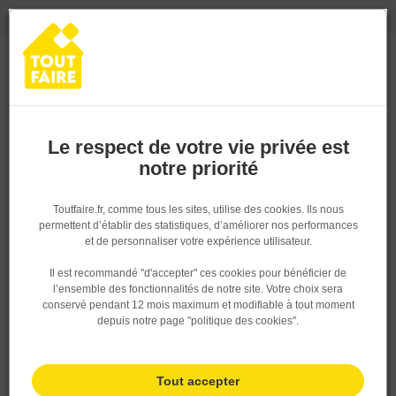
0
0
TROUVEZ VOTRE MAGASIN TOUT FAIRE
Choisir mon magasin
Saisissez votre région pour les informations de stock et de
livraison. Votre emplacement ne sera pas partagé.
Le respect de votre vie privée est
notre priorité
Retrouvez les délais et options de
livraison ainsi que les disponibiltiés en
magasin
P. ex. Ile de france
Toutfaire.fr, comme tous les sites, utilise des cookies. Ils nous
permettent d’établir des statistiques, d’améliorer nos performances
Accueil
>
Les conseils du pro
>
Interview : rencontre avec un
expert de la gestion des déchets
et de personnaliser votre expérience utilisateur.
Rechercher
Il est recommandé "d'accepter" ces cookies pour bénéficier de
l’ensemble des fonctionnalités de notre site. Votre choix sera
Nous utilisons des cookies pour fournir ce service. En savoir
Sécurité incendie sur les chantiers
conservé pendant 12 mois maximum et modifiable à tout moment
plus sur la façon dont nous utilisons les cookies dans notre
: êtes-vous bien préparé ?
depuis notre page "politique des cookies".
politique.
Tout accepter
Sur un chantier, la
gestion des déchets
relève d’enjeux économiques,