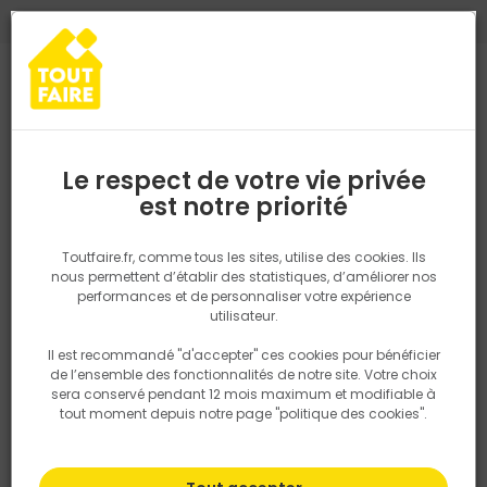
0
0
TROUVEZ VOTRE MAGASIN TOUT FAIRE
Choisir mon magasin
Saisissez votre région pour les informations de stock et de
livraison. Votre emplacement ne sera pas partagé.
Le respect de votre vie privée
Les conseils du pro
Retrouvez les délais et options de
est notre priorité
livraison ainsi que les disponibiltiés en
magasin
P. ex. Ile de france
Toutfaire.fr, comme tous les sites, utilise des cookies. Ils
nous permettent d’établir des statistiques, d’améliorer nos
Stratifié, un véritable caméléon
performances et de personnaliser votre expérience
Rechercher
utilisateur.
19 Juillet 2021
Il est recommandé "d'accepter" ces cookies pour bénéficier
Nous utilisons des cookies pour fournir ce service. En
de l’ensemble des fonctionnalités de notre site. Votre choix
savoir plus sur la façon dont nous utilisons les cookies
sera conservé pendant 12 mois maximum et modifiable à
dans notre politique.
tout moment depuis notre page "politique des cookies".