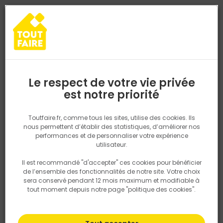
0
0
TROUVEZ VOTRE MAGASIN TOUT FAIRE
Choisir mon magasin
Saisissez votre région pour les informations de stock et de
livraison. Votre emplacement ne sera pas partagé.
Le respect de votre vie privée
Les conseils du pro
Retrouvez les délais et options de
est notre priorité
livraison ainsi que les disponibiltiés en
magasin
P. ex. Ile de france
Toutfaire.fr, comme tous les sites, utilise des cookies. Ils
Les chaussures de sécurité
nous permettent d’établir des statistiques, d’améliorer nos
performances et de personnaliser votre expérience
Rechercher
utilisateur.
14 novembre 2023
Il est recommandé "d'accepter" ces cookies pour bénéficier
Nous utilisons des cookies pour fournir ce service. En
de l’ensemble des fonctionnalités de notre site. Votre choix
savoir plus sur la façon dont nous utilisons les cookies
sera conservé pendant 12 mois maximum et modifiable à
dans notre politique.
tout moment depuis notre page "politique des cookies".