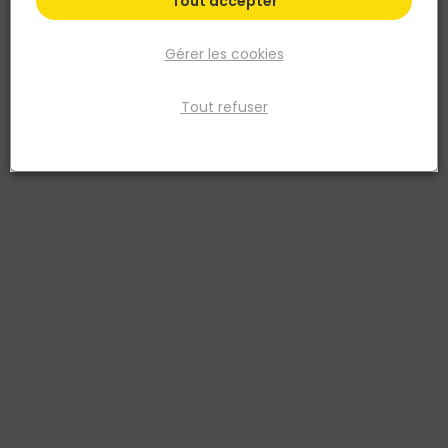
Tout accepter
Gérer les cookies
Tout refuser
Les chaussures de sécurité
doivent être conformes à la
réglementation européenne et portent alors le marquage CE. Elles
répondent à la norme EN 20345 et se classent en différentes
catégories.