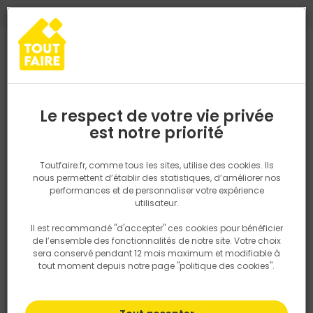
0
0
TROUVEZ VOTRE MAGASIN TOUT FAIRE
Choisir mon magasin
Saisissez votre région pour les informations de stock et de
livraison. Votre emplacement ne sera pas partagé.
Le respect de votre vie privée
Retrouvez les délais et options de
est notre priorité
livraison ainsi que les disponibiltiés en
magasin
P. ex. Ile de france
Toutfaire.fr, comme tous les sites, utilise des cookies. Ils
Les luminaires extérieurs pour
nous permettent d’établir des statistiques, d’améliorer nos
performances et de personnaliser votre expérience
l'éclairage de ma terrasse
Rechercher
utilisateur.
Il est recommandé "d'accepter" ces cookies pour bénéficier
Nous utilisons des cookies pour fournir ce service. En
04 juin 2024
de l’ensemble des fonctionnalités de notre site. Votre choix
savoir plus sur la façon dont nous utilisons les cookies
sera conservé pendant 12 mois maximum et modifiable à
dans notre politique.
tout moment depuis notre page "politique des cookies".