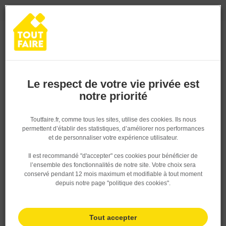
0
0
TROUVEZ VOTRE MAGASIN TOUT FAIRE
Choisir mon magasin
Saisissez votre région pour les informations de stock et de
livraison. Votre emplacement ne sera pas partagé.
Le respect de votre vie privée est
notre priorité
Retrouvez les délais et options de
livraison ainsi que les disponibiltiés en
magasin
P. ex. Ile de france
Toutfaire.fr, comme tous les sites, utilise des cookies. Ils nous
permettent d’établir des statistiques, d’améliorer nos performances
Accueil
>
Les conseils du pro
>
Performance énergétique :
bien choisir ses portes et ses fenêtres
et de personnaliser votre expérience utilisateur.
Rechercher
Il est recommandé "d'accepter" ces cookies pour bénéficier de
l’ensemble des fonctionnalités de notre site. Votre choix sera
Nous utilisons des cookies pour fournir ce service. En savoir
Performance énergétique : bien
conservé pendant 12 mois maximum et modifiable à tout moment
plus sur la façon dont nous utilisons les cookies dans notre
choisir ses portes et ses fenêtres
depuis notre page "politique des cookies".
politique.
Le choix des matériaux : bois, PVC ou
aluminium ?
Tout accepter
Les vitrages performants : double ou