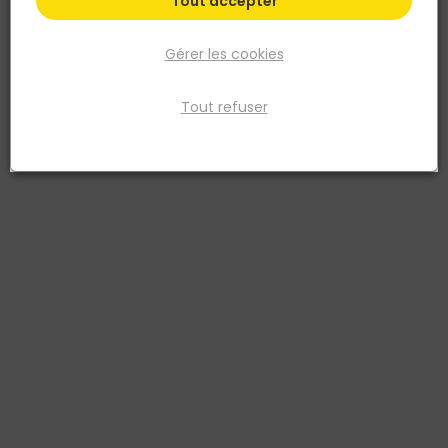
Tout accepter
Gérer les cookies
Tout refuser
Pour éviter la dilatation des lames au moment de la pose de votre
nouveau sol stratifié : entreposez-le au moins 24h à l’avance à
l’endroit où il sera installé. Ainsi, il va s’imprégner du taux
d’humidité et de la température de la pièce.
Et retrouvez nos plus belles offres en magasins.