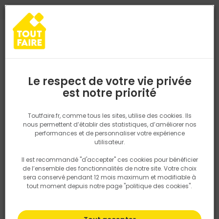
0
0
TROUVEZ VOTRE MAGASIN TOUT FAIRE
Choisir mon magasin
Saisissez votre région pour les informations de stock et de
livraison. Votre emplacement ne sera pas partagé.
Le respect de votre vie privée
Les conseils du pro
Retrouvez les délais et options de
est notre priorité
livraison ainsi que les disponibiltiés en
magasin
Refaire votre sol par Tout Faire
P. ex. Ile de france
Toutfaire.fr, comme tous les sites, utilise des cookies. Ils
nous permettent d’établir des statistiques, d’améliorer nos
Refaire votre sol par Tout Faire
performances et de personnaliser votre expérience
Rechercher
utilisateur.
10 Juin 2022
Il est recommandé "d'accepter" ces cookies pour bénéficier
Nous utilisons des cookies pour fournir ce service. En
de l’ensemble des fonctionnalités de notre site. Votre choix
savoir plus sur la façon dont nous utilisons les cookies
sera conservé pendant 12 mois maximum et modifiable à
dans notre politique.
Et si vous redonniez une touche tendance à votre intérieur ?
tout moment depuis notre page "politique des cookies".
Obtenez les meilleurs conseils et astuces pour un intérieur qui vous
ressemble vraiment.