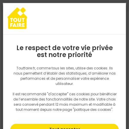
0
0
TROUVEZ VOTRE MAGASIN TOUT FAIRE
Choisir mon magasin
Saisissez votre région pour les informations de stock et de
livraison. Votre emplacement ne sera pas partagé.
Le respect de votre vie privée
Retrouvez les délais et options de
est notre priorité
livraison ainsi que les disponibiltiés en
magasin
P. ex. Ile de france
Toutfaire.fr, comme tous les sites, utilise des cookies. Ils
Savon noir : 6 conseils pour l'utiliser
nous permettent d’établir des statistiques, d’améliorer nos
performances et de personnaliser votre expérience
à la maison
Rechercher
utilisateur.
Il est recommandé "d'accepter" ces cookies pour bénéficier
Nous utilisons des cookies pour fournir ce service. En
06 aout 2024
de l’ensemble des fonctionnalités de notre site. Votre choix
savoir plus sur la façon dont nous utilisons les cookies
sera conservé pendant 12 mois maximum et modifiable à
dans notre politique.
tout moment depuis notre page "politique des cookies".