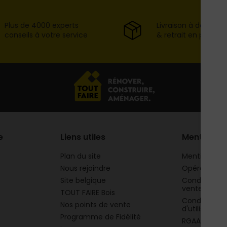
Plus de 4000 experts
Livraison à domicil
conseils à votre service
& retrait en point d
e
Liens utiles
Mentions
Plan du site
Mentions lég
Nous rejoindre
Opération 
Site belgique
Conditions g
vente
TOUT FAIRE Bois
Conditions g
Nos points de vente
d'utilisation
Programme de Fidélité
RGAA