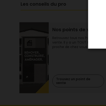
Les conseils du pro
Nos points de vente
Retrouvez tous nos Points de
vente. Il y a un TOUT FAIRE
proche de chez vous !
Trouvez un point de
vente