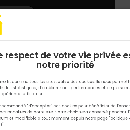
L'enseigne
Nous rejoindre
Services
DEMANDER
CATALOGUES
UN
DEVIS/PRIX
ement paysager
Galet, granulat
e respect de votre vie privée e
S
l
notre priorité
ire.fr, comme tous les sites, utilise des cookies. Ils nous permet
lir des statistiques, d’améliorer nos performances et de personn
expérience utilisateur.
A
 recommandé "d'accepter" ces cookies pour bénéficier de l’ens
nctionnalités de notre site. Votre choix sera conservé pendant 1
N
p
um et modifiable à tout moment depuis notre page "politique 
p
s".