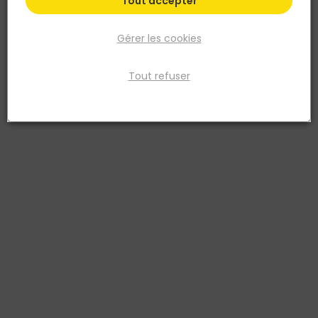
Tout accepter
Gérer les cookies
Tout refuser
FRENEHARD ET MICHAUX
FIRST PLAST
Fixation TR90 avec
Crochet bandeau
adaptateur et vis
orientable monté avec
3661044046750
étrier PVC pour gouttière
de 33 Gris
8011031235233
13,96 €
TTC
DISPONIBILITÉ SELON
Livraison à domicile
MAGASIN
Retrait en point de vente
Voir le produit
Ajouter au panier