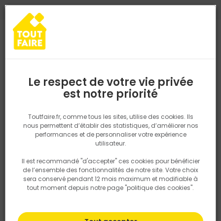
0
0
TROUVEZ VOTRE MAGASIN TOUT FAIRE
Choisir mon magasin
Saisissez votre région pour les informations de stock et de
livraison. Votre emplacement ne sera pas partagé.
Le respect de votre vie privée
Retrouvez les délais et options de
est notre priorité
Accueil
PRODUITS
Gros oeuvre, charpente, couverture
Assaini
livraison ainsi que les disponibiltiés en
magasin
P. ex. Ile de france
Toutfaire.fr, comme tous les sites, utilise des cookies. Ils
Evacuation des eaux de pluie
nous permettent d’établir des statistiques, d’améliorer nos
performances et de personnaliser votre expérience
Rechercher
utilisateur.
Il est recommandé "d'accepter" ces cookies pour bénéficier
Nous utilisons des cookies pour fournir ce service. En
Filtrer
de l’ensemble des fonctionnalités de notre site. Votre choix
savoir plus sur la façon dont nous utilisons les cookies
sera conservé pendant 12 mois maximum et modifiable à
dans notre politique.
tout moment depuis notre page "politique des cookies".
Par défaut
Tri
36 produits
Prix
TTC