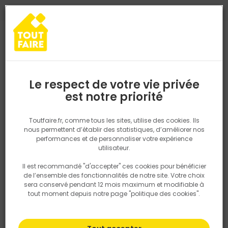
0
0
TROUVEZ VOTRE MAGASIN TOUT FAIRE
Choisir mon magasin
Saisissez votre région pour les informations de stock et de
livraison. Votre emplacement ne sera pas partagé.
Le respect de votre vie privée
Retrouvez les délais et options de
est notre priorité
Accueil
Auvergne-Rhône-Alpes
Cantal
MULTI MATERIAUX TOUT
livraison ainsi que les disponibiltiés en
magasin
P. ex. Ile de france
Toutfaire.fr, comme tous les sites, utilise des cookies. Ils
nous permettent d’établir des statistiques, d’améliorer nos
performances et de personnaliser votre expérience
MULTI MATERIAUX TOUT FAIRE AURILLAC
Rechercher
utilisateur.
MATERIAUX DE CONSTRUCTION
CARRELAGE
OUTILLAGE
Il est recommandé "d'accepter" ces cookies pour bénéficier
Nous utilisons des cookies pour fournir ce service. En
AMÉNAGEMENT EXTÉRIEUR
BOIS
de l’ensemble des fonctionnalités de notre site. Votre choix
savoir plus sur la façon dont nous utilisons les cookies
sera conservé pendant 12 mois maximum et modifiable à
dans notre politique.
tout moment depuis notre page "politique des cookies".
rue Henry Caze
15000 Aurillac
FRANCE
04 71 48 33 67