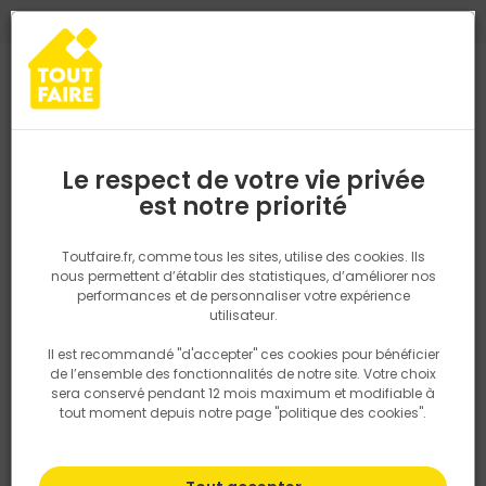
0
0
TROUVEZ VOTRE MAGASIN TOUT FAIRE
Choisir mon magasin
Saisissez votre région pour les informations de stock et de
livraison. Votre emplacement ne sera pas partagé.
Le respect de votre vie privée
Retrouvez les délais et options de
est notre priorité
Accueil
Bourgogne-franche-Comté
Doubs
SERAC TOUT FAIR
livraison ainsi que les disponibiltiés en
magasin
P. ex. Ile de france
Toutfaire.fr, comme tous les sites, utilise des cookies. Ils
nous permettent d’établir des statistiques, d’améliorer nos
performances et de personnaliser votre expérience
SERAC TOUT FAIRE MORTEAU
Rechercher
utilisateur.
MATERIAUX DE CONSTRUCTION
CARRELAGE
OUTILLAGE
Il est recommandé "d'accepter" ces cookies pour bénéficier
Nous utilisons des cookies pour fournir ce service. En
AMÉNAGEMENT EXTÉRIEUR
de l’ensemble des fonctionnalités de notre site. Votre choix
savoir plus sur la façon dont nous utilisons les cookies
sera conservé pendant 12 mois maximum et modifiable à
dans notre politique.
tout moment depuis notre page "politique des cookies".
1 rue du Pont Rouge
25500 Morteau
FRANCE
03 81 67 12 69