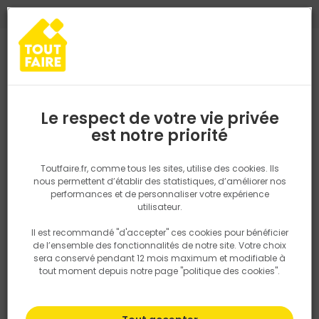
0
0
TROUVEZ VOTRE MAGASIN TOUT FAIRE
Choisir mon magasin
Saisissez votre région pour les informations de stock et de
livraison. Votre emplacement ne sera pas partagé.
Le respect de votre vie privée
Retrouvez les délais et options de
est notre priorité
Accueil
PRODUITS
Revêtement sol et mur, finition
Carrelage
livraison ainsi que les disponibiltiés en
magasin
P. ex. Ile de france
Toutfaire.fr, comme tous les sites, utilise des cookies. Ils
Carrelage sol intérieur
nous permettent d’établir des statistiques, d’améliorer nos
performances et de personnaliser votre expérience
Rechercher
utilisateur.
Il est recommandé "d'accepter" ces cookies pour bénéficier
Nous utilisons des cookies pour fournir ce service. En
Filtrer
de l’ensemble des fonctionnalités de notre site. Votre choix
savoir plus sur la façon dont nous utilisons les cookies
sera conservé pendant 12 mois maximum et modifiable à
dans notre politique.
tout moment depuis notre page "politique des cookies".
Par défaut
Tri
178 produits
Prix
TTC