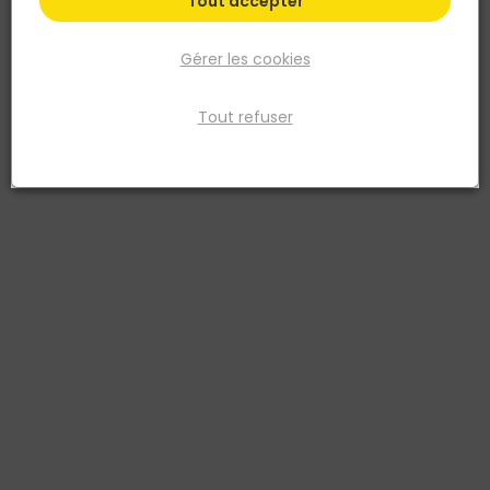
Tout accepter
Gérer les cookies
Tout refuser
NOVOCERAM
NOVOCERAM
Angle externe Sortant
Angle externe Sortant
carrelage STANDARD
carrelage STANDARD
3x10cm - Gris 415
3x10cm Blanc
3700911302435
3700911305276
7,63 €
7,63 €
TTC
TTC
Livraison à domicile
Livraison à domicile
Retrait en point de vente
Retrait en point de vente
Ajouter au panier
Ajouter au panier