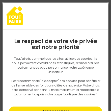
0
0
TROUVEZ VOTRE MAGASIN TOUT FAIRE
Choisir mon magasin
Saisissez votre région pour les informations de stock et de
livraison. Votre emplacement ne sera pas partagé.
Le respect de votre vie privée
Retrouvez les délais et options de
est notre priorité
Accueil
PRODUITS
Salle de bain, cuisine, plomberie et chauffage
livraison ainsi que les disponibiltiés en
magasin
P. ex. Ile de france
Toutfaire.fr, comme tous les sites, utilise des cookies. Ils
Evier
nous permettent d’établir des statistiques, d’améliorer nos
performances et de personnaliser votre expérience
Rechercher
utilisateur.
Il est recommandé "d'accepter" ces cookies pour bénéficier
Nous utilisons des cookies pour fournir ce service. En
Filtrer
de l’ensemble des fonctionnalités de notre site. Votre choix
savoir plus sur la façon dont nous utilisons les cookies
sera conservé pendant 12 mois maximum et modifiable à
dans notre politique.
tout moment depuis notre page "politique des cookies".
Par défaut
Tri
17 produits
Prix
TTC