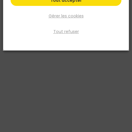
Tout accepter
Gérer les cookies
Tout refuser
EUROSANIT
EUROSANIT
Mitigeur d'évier CASAMANCE
Mitigeur d'evier TAMISE à
- chromé
bec basculant - chrome
3511930140836
3511930179799
95,33 €
111,35 €
TTC
TTC
Livraison à domicile
Livraison à domicile
Retrait en point de vente
Retrait en point de vente
Ajouter au panier
Ajouter au panier
Ajouter au devis
Ajouter au devis