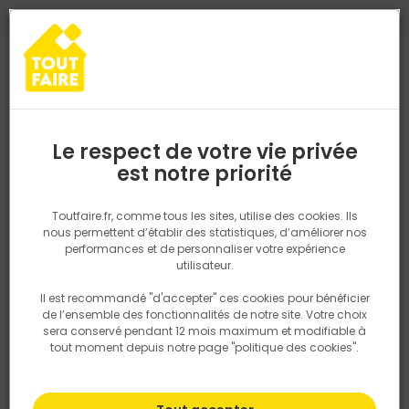
0
0
TROUVEZ VOTRE MAGASIN TOUT FAIRE
Choisir mon magasin
Saisissez votre région pour les informations de stock et de
livraison. Votre emplacement ne sera pas partagé.
Le respect de votre vie privée
Retrouvez les délais et options de
est notre priorité
Accueil
PRODUITS
Revêtement sol et mur, finition
Enduit et pr
livraison ainsi que les disponibiltiés en
magasin
P. ex. Ile de france
Toutfaire.fr, comme tous les sites, utilise des cookies. Ils
Enduit de rebouchage
nous permettent d’établir des statistiques, d’améliorer nos
performances et de personnaliser votre expérience
Rechercher
L’enduit de rebouchage est indispensable pour
utilisateur.
réparer murs et plafonds avant de poser toute
finition décorative. Il permet de combler trous,
Il est recommandé "d'accepter" ces cookies pour bénéficier
Nous utilisons des cookies pour fournir ce service. En
fissures, saignées et éclats afin de retrouver une
de l’ensemble des fonctionnalités de notre site. Votre choix
savoir plus sur la façon dont nous utilisons les cookies
surface saine, solide et prête à être lissée, puis
sera conservé pendant 12 mois maximum et modifiable à
dans notre politique.
peinte ou revêtue. Sur cette page, Tout Faire met à
tout moment depuis notre page "politique des cookies".
votre disposition une sélection d’enduits de
rebouchage Toupret adaptés aux petites
retouches comme aux chantiers plus importants,