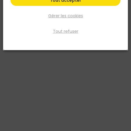
Tout accepter
Gérer les cookies
Tout refuser
FAYOL
NORAIL
BRIQUE PLANELLE
Rondelle plate moyenne
REFRACTAIRE FLAMMEE 22 X 11
Inox A2 Ø5 Blister de 30
X 3 CM
3154550963937
2084773165782
3,69 €
TTC
DISPONIBILITÉ SELON
Livraison à domicile
MAGASIN
Retrait en point de vente
Voir le produit
Ajouter au panier