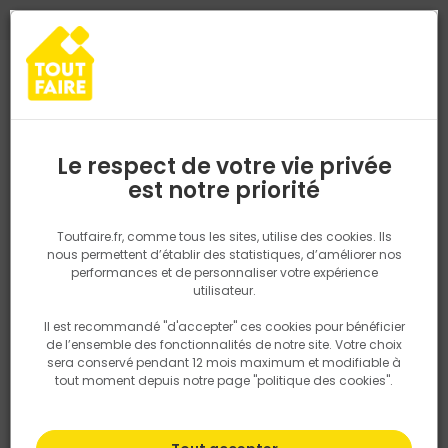
0
0
TROUVEZ VOTRE MAGASIN TOUT FAIRE
Choisir mon magasin
Saisissez votre région pour les informations de stock et de
livraison. Votre emplacement ne sera pas partagé.
Le respect de votre vie privée
Retrouvez les délais et options de
est notre priorité
Accueil
PRODUITS
Quincaillerie, électricité
Fixation & Assembl
livraison ainsi que les disponibiltiés en
magasin
P. ex. Ile de france
Toutfaire.fr, comme tous les sites, utilise des cookies. Ils
Boulonnerie
nous permettent d’établir des statistiques, d’améliorer nos
performances et de personnaliser votre expérience
Rechercher
utilisateur.
Il est recommandé "d'accepter" ces cookies pour bénéficier
Nous utilisons des cookies pour fournir ce service. En
Filtrer
de l’ensemble des fonctionnalités de notre site. Votre choix
savoir plus sur la façon dont nous utilisons les cookies
sera conservé pendant 12 mois maximum et modifiable à
dans notre politique.
tout moment depuis notre page "politique des cookies".
Par défaut
Tri
296 produits
Prix
TTC