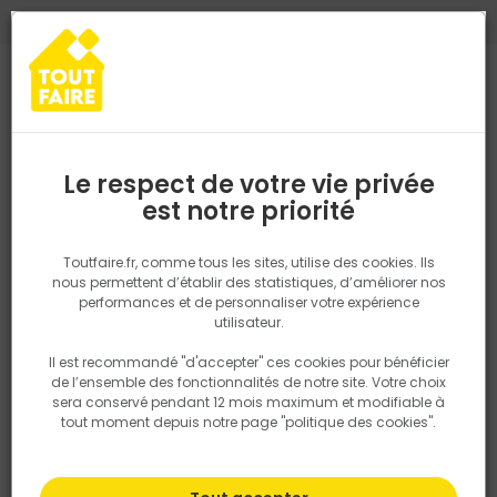
0
0
TROUVEZ VOTRE MAGASIN TOUT FAIRE
Choisir mon magasin
Saisissez votre région pour les informations de stock et de
livraison. Votre emplacement ne sera pas partagé.
Le respect de votre vie privée
Retrouvez les délais et options de
est notre priorité
Accueil
PRODUITS
Gros oeuvre, charpente, couverture
Fumiste
livraison ainsi que les disponibiltiés en
magasin
P. ex. Ile de france
Toutfaire.fr, comme tous les sites, utilise des cookies. Ils
Sortie de toit
nous permettent d’établir des statistiques, d’améliorer nos
performances et de personnaliser votre expérience
Rechercher
utilisateur.
Il est recommandé "d'accepter" ces cookies pour bénéficier
Nous utilisons des cookies pour fournir ce service. En
Filtrer
de l’ensemble des fonctionnalités de notre site. Votre choix
savoir plus sur la façon dont nous utilisons les cookies
sera conservé pendant 12 mois maximum et modifiable à
dans notre politique.
tout moment depuis notre page "politique des cookies".
Par défaut
Tri
0 produits
Prix
TTC