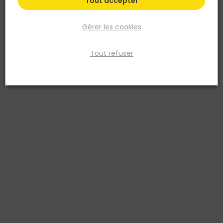
Les conseils du pro
Tout accepter
Gérer les cookies
Nos points de vente
Tout refuser
Retrouvez tous nos Points de vente. Il y a un
TOUT FAIRE proche de chez vous !
Trouvez un point de vente
Parlez-nous de votre projet
Vous avez un projet de rénovation ou de