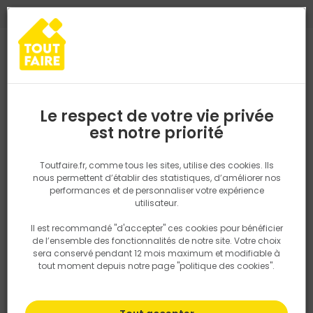
0
0
TROUVEZ VOTRE MAGASIN TOUT FAIRE
Choisir mon magasin
Saisissez votre région pour les informations de stock et de
livraison. Votre emplacement ne sera pas partagé.
Le respect de votre vie privée
Retrouvez les délais et options de
est notre priorité
Accueil
PRODUITS
Gros oeuvre, charpente, couverture
Etanché
livraison ainsi que les disponibiltiés en
magasin
P. ex. Ile de france
Toutfaire.fr, comme tous les sites, utilise des cookies. Ils
Etanchéité
nous permettent d’établir des statistiques, d’améliorer nos
performances et de personnaliser votre expérience
Rechercher
utilisateur.
Il est recommandé "d'accepter" ces cookies pour bénéficier
Nous utilisons des cookies pour fournir ce service. En
Filtrer
de l’ensemble des fonctionnalités de notre site. Votre choix
savoir plus sur la façon dont nous utilisons les cookies
sera conservé pendant 12 mois maximum et modifiable à
dans notre politique.
tout moment depuis notre page "politique des cookies".
Par défaut
Tri
68 produits
Prix
TTC