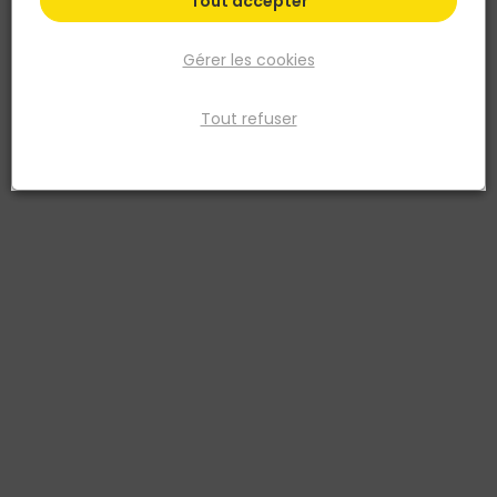
Tout accepter
Gérer les cookies
Tout refuser
BOSTIK
NUUK
MEMBRANE D'ETANCHEITE
Ecran pare vapeur COCON
WATERSTOP GRIS POT MÉTAL
SD 20 biosourcé 65% Nuuk®
1 KG
- 3M
3549212466886
3760378090443
25,09 €
460,70 €
TTC
TTC
soit
150,54 €
/ lot
Livraison à domicile
Livraison à domicile
Retrait en point de vente
Retrait en point de vente
Ajouter au panier
Ajouter au panier