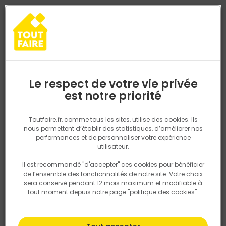
0
0
TROUVEZ VOTRE MAGASIN TOUT FAIRE
Choisir mon magasin
Saisissez votre région pour les informations de stock et de
livraison. Votre emplacement ne sera pas partagé.
Le respect de votre vie privée
Retrouvez les délais et options de
est notre priorité
Accueil
PRODUITS
Gros oeuvre, charpente, couverture
Gros oe
livraison ainsi que les disponibiltiés en
magasin
P. ex. Ile de france
Toutfaire.fr, comme tous les sites, utilise des cookies. Ils
Plancher
nous permettent d’établir des statistiques, d’améliorer nos
performances et de personnaliser votre expérience
Rechercher
utilisateur.
Il est recommandé "d'accepter" ces cookies pour bénéficier
Nous utilisons des cookies pour fournir ce service. En
Filtrer
de l’ensemble des fonctionnalités de notre site. Votre choix
savoir plus sur la façon dont nous utilisons les cookies
sera conservé pendant 12 mois maximum et modifiable à
dans notre politique.
tout moment depuis notre page "politique des cookies".
Par défaut
Tri
0 produits
Prix
TTC