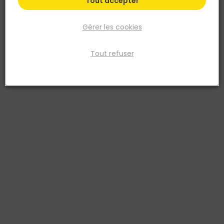
Les conseils du pro
Tout accepter
Gérer les cookies
Nos points de vente
Tout refuser
Retrouvez tous nos Points de vente. Il y a un
TOUT FAIRE proche de chez vous !
Trouvez un point de vente
Parlez-nous de votre projet
Vous avez un projet de rénovation ou de