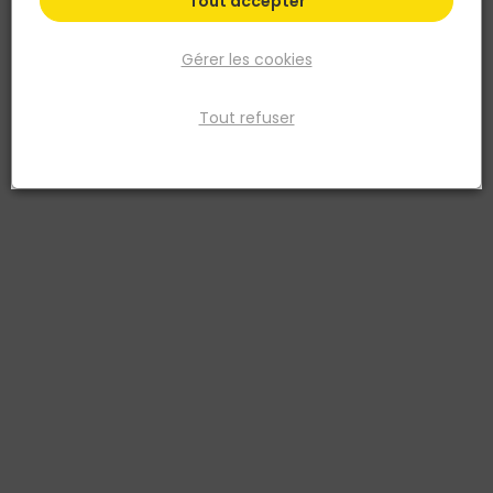
Tout accepter
Gérer les cookies
Tout refuser
SOTRINBOIS
NORAIL
Baguette d'angle arrondi
Console simple Pas 50
MDF - 28x28mm L.2,44m
Acier laqué blanc 500
3428350071445
3274594000389
2,51 €
7,41 €
TTC
/ m lin.
TTC
soit
61,24 €
/ lot
soit
148,20 €
/ lot
Livraison à domicile
Livraison à domicile
Retrait en point de vente
Retrait en point de vente
Ajouter au panier
Ajouter au panier
Ajouter au devis
Ajouter au devis