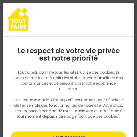
0
0
TROUVEZ VOTRE MAGASIN TOUT FAIRE
Choisir mon magasin
Saisissez votre région pour les informations de stock et de
livraison. Votre emplacement ne sera pas partagé.
Le respect de votre vie privée
Retrouvez les délais et options de
est notre priorité
Accueil
PRODUITS
Fenêtre, porte, menuiserie
Intérieur
Agenc
livraison ainsi que les disponibiltiés en
magasin
P. ex. Ile de france
Toutfaire.fr, comme tous les sites, utilise des cookies. Ils
Agencement
nous permettent d’établir des statistiques, d’améliorer nos
performances et de personnaliser votre expérience
Rechercher
utilisateur.
Il est recommandé "d'accepter" ces cookies pour bénéficier
Nous utilisons des cookies pour fournir ce service. En
Filtrer
de l’ensemble des fonctionnalités de notre site. Votre choix
savoir plus sur la façon dont nous utilisons les cookies
sera conservé pendant 12 mois maximum et modifiable à
dans notre politique.
tout moment depuis notre page "politique des cookies".
Par défaut
Tri
50 produits
Prix
TTC