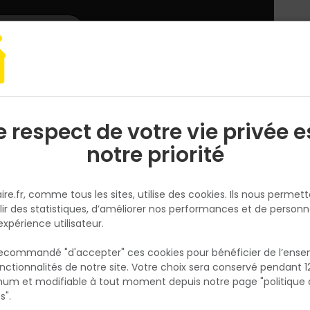
L'enseigne
Nous rejoindre
Services
DEMANDER
CATALOGUES
UN
DEVIS/PRIX
t mur
Panneau de toiture
e respect de votre vie privée e
S
l
notre priorité
ire.fr, comme tous les sites, utilise des cookies. Ils nous permet
lir des statistiques, d’améliorer nos performances et de personn
expérience utilisateur.
A
 recommandé "d'accepter" ces cookies pour bénéficier de l’ens
nctionnalités de notre site. Votre choix sera conservé pendant 1
N
p
um et modifiable à tout moment depuis notre page "politique 
p
s".