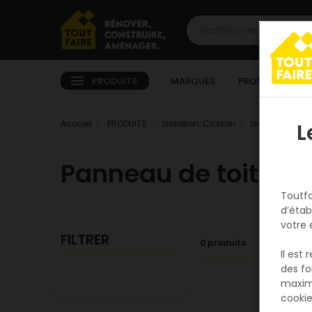
PRODUITS
MARQUES
PROMOTIONS
Accueil
PRODUITS
Isolation, Cloison
Isolation sol e
L
Panneau de toiture
Toutfa
d’étab
votre 
FILTRER
0 produits
Il est
des fo
maxim
cookie