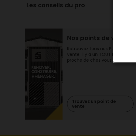
Les conseils du pro
Nos points de vente
Retrouvez tous nos Points de
vente. Il y a un TOUT FAIRE
proche de chez vous !
Trouvez un point de
vente