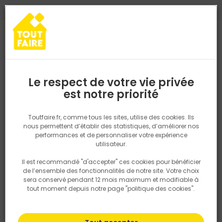
0
0
TROUVEZ VOTRE MAGASIN TOUT FAIRE
Choisir mon magasin
Saisissez votre région pour les informations de stock et de
livraison. Votre emplacement ne sera pas partagé.
Le respect de votre vie privée
Retrouvez les délais et options de
est notre priorité
Accueil
PRODUITS
Isolation, Cloison
Laine
Laine de bois
livraison ainsi que les disponibiltiés en
magasin
P. ex. Ile de france
Toutfaire.fr, comme tous les sites, utilise des cookies. Ils
Laine de bois
nous permettent d’établir des statistiques, d’améliorer nos
performances et de personnaliser votre expérience
Rechercher
utilisateur.
Il est recommandé "d'accepter" ces cookies pour bénéficier
Nous utilisons des cookies pour fournir ce service. En
Filtrer
de l’ensemble des fonctionnalités de notre site. Votre choix
savoir plus sur la façon dont nous utilisons les cookies
sera conservé pendant 12 mois maximum et modifiable à
dans notre politique.
tout moment depuis notre page "politique des cookies".
Par défaut
Tri
0 produits
Prix
TTC