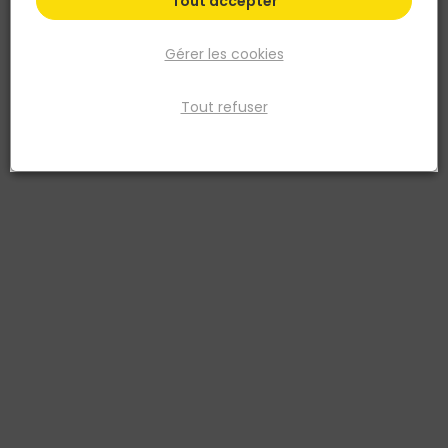
Les conseils du pro
Tout accepter
Gérer les cookies
Nos points de vente
Tout refuser
Retrouvez tous nos Points de vente. Il y a un
TOUT FAIRE proche de chez vous !
Trouvez un point de vente
Parlez-nous de votre projet
Vous avez un projet de rénovation ou de