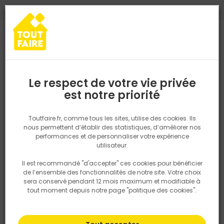
0
0
TROUVEZ VOTRE MAGASIN TOUT FAIRE
Choisir mon magasin
Saisissez votre région pour les informations de stock et de
livraison. Votre emplacement ne sera pas partagé.
Le respect de votre vie privée
AJI MATERIAUX - CGV
Retrouvez les délais et options de
est notre priorité
livraison ainsi que les disponibiltiés en
magasin
Société : AJIMATERIAUX Siège : HBM JANZE
P. ex. Ile de france
Toutfaire.fr, comme tous les sites, utilise des cookies. Ils
SIREN 42408658500017 Téléphone : 0299475165 Mail :
nous permettent d’établir des statistiques, d’améliorer nos
comptabilite@h-b-m.fr
performances et de personnaliser votre expérience
Rechercher
utilisateur.
CONDITIONS GÉNÉRALES DE VENTE EN LIGNE [www.toutfaire.fr]
Il est recommandé "d'accepter" ces cookies pour bénéficier
Article 1 - CHAMP D'APPLICATION DES CONDITIONS GÉNÉRALES DE
Nous utilisons des cookies pour fournir ce service. En
de l’ensemble des fonctionnalités de notre site. Votre choix
VENTE
savoir plus sur la façon dont nous utilisons les cookies
sera conservé pendant 12 mois maximum et modifiable à
dans notre politique.
tout moment depuis notre page "politique des cookies".
Les présentes Conditions Générales de Vente s'appliquent, sans
restriction ni réserve, à l'ensemble des ventes conclues par
AJIMATERIAUX (« Le Vendeur ») auprès de consommateurs et
d'acheteurs non professionnels (« Les Clients ou le Client »),