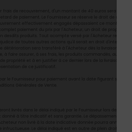
ur frais de recouvrement, d'un montant de 40 euros sera due, de p
 retard de paiement. Le Fournisseur se réserve le droit de deman
ouvrement effectivement engagés dépassaient ce montant, sur pr
complet paiement du prix par l'Acheteur, un droit de propriété sur
 desdits produits. Tout acompte versé par l'Acheteur restera ac
judice de toutes autres actions qu'il serait en droit d'intenter de
de détérioration sera transféré à l'Acheteur dès la livraison de
, à faire assurer, à ses frais, les produits commandés, au profit
 propriété et à en justifier à ce dernier lors de la livraison. A dé
ésentation de ce justificatif.
 le Fournisseur pour paiement avant la date figurant sur la fac
ditions Générales de Vente.
ront livrés dans le délai indiqué par le Fournisseur lors de l’acce
 donné à titre indicatif et sans garantie. Le dépassement de ce
'Acheteur non livré à la date indicative donnée pourra annuler 
 infructueuse. Le délai indiqué est en outre de plein droit sus