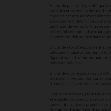
En cas de paiement par chèque banc
établi le Fournisseur. A défaut, il 
chèques est réalisée immédiatemen
encaissement définitif des sommes p
générales de vente. Le Fournisseur
même faisant partie d'un marché g
le paiement doit se faire sans ret
En cas de retard de paiement et d
adressée à celui-ci, des pénalités 
figurant sur ladite facture, seront
demeure préalable.
En cas de non-respect des condition
d'annuler la livraison des commande
d'annuler les éventuelles remises a
Sauf accord exprès, préalable et écr
et exigibles aucune compensation n
non-conformité des produits comman
l'achat desdits produits, d'autre par