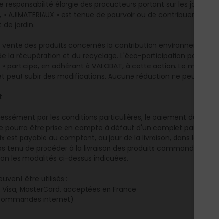
e responsabilité élargie des producteurs portant sur les jouets, les 
in, « AJIMATERIAUX » est tenue de pourvoir ou de contribuer à la p
 de jardin.
de vente des produits concernés la contribution environnementa
e la récupération et du recyclage. L'éco-participation payée à l'
» participe, en adhérant à VALOBAT, à cette action. Le montant
et peut subir des modifications. Aucune réduction ne peut lui êt
t
essément par les conditions particulières, le paiement du prix 
urra être prise en compte à défaut d'un complet paiement 
est payable au comptant, au jour de la livraison, dans les conditi
pas tenu de procéder à la livraison des produits commandés par l'
elon les modalités ci-dessus indiquées.
vent être utilisés :
e, Visa, MasterCard, acceptées en France
 commandes internet)