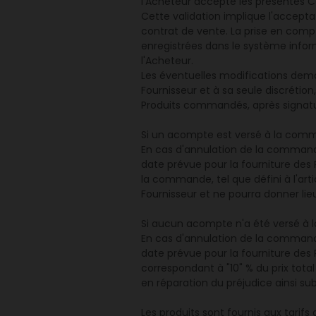
l'Acheteur accepte les présentes 
Cette validation implique l'accepta
contrat de vente. La prise en comp
enregistrées dans le système infor
l'Acheteur.
Les éventuelles modifications deman
Fournisseur et à sa seule discrétion,
Produits commandés, après signatu
Si un acompte est versé à la co
En cas d'annulation de la commande
date prévue pour la fourniture des
la commande, tel que défini à l'arti
Fournisseur et ne pourra donner l
Si aucun acompte n'a été versé 
En cas d'annulation de la commande
date prévue pour la fourniture de
correspondant à "10" % du prix tota
en réparation du préjudice ainsi sub
Les produits sont fournis aux tarif