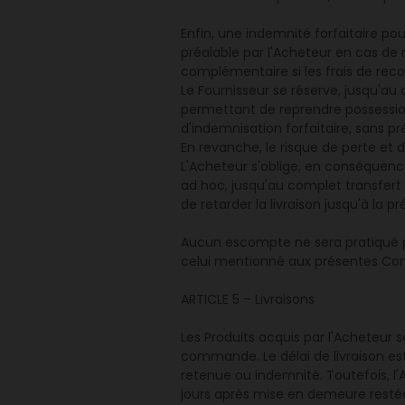
Enfin, une indemnité forfaitaire po
préalable par l'Acheteur en cas de
complémentaire si les frais de rec
Le Fournisseur se réserve, jusqu'au 
permettant de reprendre possession
d'indemnisation forfaitaire, sans pré
En revanche, le risque de perte et 
L'Acheteur s'oblige, en conséquence
ad hoc, jusqu'au complet transfert de
de retarder la livraison jusqu'à la pr
Aucun escompte ne sera pratiqué par
celui mentionné aux présentes Con
ARTICLE 5 – Livraisons
Les Produits acquis par l'Acheteur se
commande. Le délai de livraison est
retenue ou indemnité. Toutefois, l
jours après mise en demeure restée