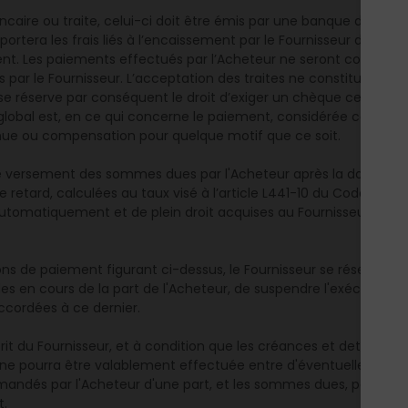
aire ou traite, celui-ci doit être émis par une banque domicili
supportera les frais liés à l’encaissement par le Fournisseur des
t. Les paiements effectués par l’Acheteur ne seront considéré
ar le Fournisseur. L’acceptation des traites ne constitue ni nov
 se réserve par conséquent le droit d’exiger un chèque certifié
lobal est, en ce qui concerne le paiement, considérée comme un
enue ou compensation pour quelque motif que ce soit.
e versement des sommes dues par l'Acheteur après la date de pa
de retard, calculées au taux visé à l’article L441-10 du Code d
 automatiquement et de plein droit acquises au Fournisseur, san
s de paiement figurant ci-dessus, le Fournisseur se réserve en 
s en cours de la part de l'Acheteur, de suspendre l'exécution d
ccordées à ce dernier.
it du Fournisseur, et à condition que les créances et dettes réci
e pourra être valablement effectuée entre d'éventuelles pénalit
dés par l'Acheteur d'une part, et les sommes dues, par ce dern
t.