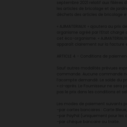
septembre 2021 relatif aux filières d
les articles de bricolage et de jard
déchets des articles de bricolage et
« AJIMATERIAUX » ajoutera au prix 
organisme agréé par l’Etat chargé d
cet éco-organisme. « AJIMATERIAUX 
apparaît clairement sur la facture 
ARTICLE 4 - Conditions de paiemen
Sauf autres modalités prévues expr
commande. Aucune commande ne po
l’acompte demandé. Le solde du prix 
» ci-après. Le Fournisseur ne sera 
pas le prix dans les conditions et s
Les modes de paiement suivants peu
-par cartes bancaires : Carte Bleu
-par PayPal (uniquement pour les
-par chèque bancaire ou traite.