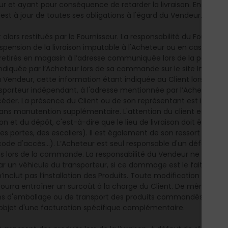
et ayant pour conséquence de retarder la livraison. En toute hyp
 est à jour de toutes ses obligations à l'égard du Vendeur.
alors restitués par le Fournisseur. La responsabilité du Fournis
pension de la livraison imputable à l'Acheteur ou en cas de for
etirés en magasin à l’adresse communiquée lors de la passatio
indiquée par l’Acheteur lors de sa commande sur le site Internet,
du Vendeur, cette information étant indiquée au Client lors de l
nsporteur indépendant, à l'adresse mentionnée par l’Acheteur lo
er. La présence du Client ou de son représentant est indispensabl
ans manutention supplémentaire. L'attention du client est attirée 
aison et du dépôt, c'est-à-dire que le lieu de livraison doit être f
s portes, des escaliers). Il est également de son ressort d'indi
code d'accès...). L’Acheteur est seul responsable d'un défaut de 
ns lors de la commande. La responsabilité du Vendeur ne pourr
 véhicule du transporteur, si ce dommage est le fait d'un accè
 n’inclut pas l’installation des Produits. Toute modification d’adre
pourra entraîner un surcoût à la charge du Client. De même, en
ons d'emballage ou de transport des produits commandés, dûmen
 l'objet d'une facturation spécifique complémentaire.