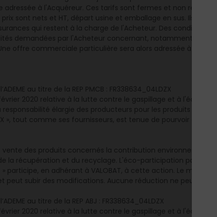
adressée à l'Acquéreur. Ces tarifs sont fermes et non révisables
s prix sont nets et HT, départ usine et emballage en sus. Ils ne c
urances qui restent à la charge de l'Acheteur. Des conditions ta
cités demandées par l'Acheteur concernant, notamment, les modal
Une offre commerciale particulière sera alors adressée à l'Achete
 l’ADEME au titre de la REP PMCB : FR338634_04LDZX
février 2020 relative à la lutte contre le gaspillage et à l'économ
a responsabilité élargie des producteurs pour les produits et le
 », tout comme ses fournisseurs, est tenue de pourvoir ou de co
de vente des produits concernés la contribution environnementa
e la récupération et du recyclage. L'éco-participation payée à l'
» participe, en adhérant à VALOBAT, à cette action. Le montant
et peut subir des modifications. Aucune réduction ne peut lui êt
 l’ADEME au titre de la REP ABJ : FR338634_04LDZX
février 2020 relative à la lutte contre le gaspillage et à l'économ