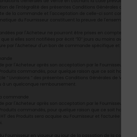
Conditions Générales de Vente en cochant la case prévue à cet
tion de l'intégralité des présentes Conditions Générales de Ven
te de la commande et l'acceptation de celle-ci sont confirmées 
matique du Fournisseur constituent la preuve de l'ensemble des
dées par l'Acheteur ne pourront être prises en compte, dans la 
 que si elles sont notifiées par écrit ”10” jours au moins avant la
re par l'Acheteur d'un bon de commande spécifique et ajustem
mmande
 par l'Acheteur après son acceptation par le Fournisseur moins 
 Produits commandés, pour quelque raison que ce soit hormis la
cle “ Livraisons ” des présentes Conditions Générales de Vente se
ieu à un quelconque remboursement.
à la commande
 par l'Acheteur après son acceptation par le Fournisseur moins 
s Produits commandés, pour quelque raison que ce soit hormis 
l HT des Produits sera acquise au Fournisseur et facturée au Clie
i.
s du Fournisseur en vigueur au jour de la passation de la command