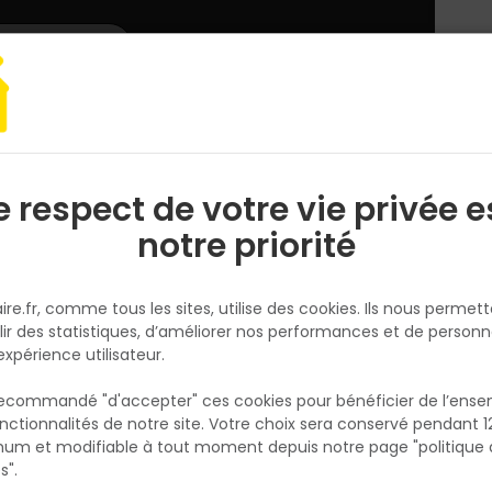
L'enseigne
Nous rejoindre
Services
DEMANDER
CATALOGUES
UN
DEVIS/PRIX
AJI MATERIAUX - CGV
e respect de votre vie privée e
S
l
notre priorité
JANZE
0299475165 Mail : comptabilite@h-b-m.fr
ire.fr, comme tous les sites, utilise des cookies. Ils nous permet
lir des statistiques, d’améliorer nos performances et de personn
CONDITIONS GENERALES DE VENTE - PROFESSIONNELS
expérience utilisateur.
 recommandé "d'accepter" ces cookies pour bénéficier de l’ens
nctionnalités de notre site. Votre choix sera conservé pendant 1
N
 de vente constituent, conformément à l'article L 441-1 du Co
p
um et modifiable à tout moment depuis notre page "politique 
rties.
p
s".