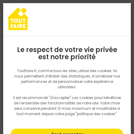
0
0
TROUVEZ VOTRE MAGASIN TOUT FAIRE
Choisir mon magasin
Saisissez votre région pour les informations de stock et de
livraison. Votre emplacement ne sera pas partagé.
Le respect de votre vie privée
FABIEN MATERIAUX - CGV
Retrouvez les délais et options de
est notre priorité
livraison ainsi que les disponibiltiés en
magasin
Conditions générales de Vente - Professionnels
P. ex. Ile de france
Toutfaire.fr, comme tous les sites, utilise des cookies. Ils
nous permettent d’établir des statistiques, d’améliorer nos
Société : FABIEN MATERIAUX S.A
performances et de personnaliser votre expérience
Siège : 245 Avenue Pasteur – 33185 LE HAILLAN SIREN 317961571
Rechercher
utilisateur.
Contacts: 05.56.28.48.01 - administratif@fabien-materiaux.fr
CONDITIONS GENERALES DE VENTE - PROFESSIONNELS
Il est recommandé "d'accepter" ces cookies pour bénéficier
Nous utilisons des cookies pour fournir ce service. En
de l’ensemble des fonctionnalités de notre site. Votre choix
ARTICLE 1 - Champ d'application
savoir plus sur la façon dont nous utilisons les cookies
sera conservé pendant 12 mois maximum et modifiable à
dans notre politique.
tout moment depuis notre page "politique des cookies".
Les présentes conditions générales de vente constituent,
conformément à l'article L 441-1 du Code de commerce, le socle
unique de la relation commerciale entre les parties.