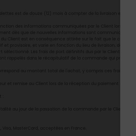
ettes est de douze (12) mois à compter de la livraison effectiv
fonction des informations communiquées par le Client lors du choi
uement dès que de nouvelles informations sont communiquées o
 du Client est en conséquence attirée sur le fait que le coût du 
f et provisoire, et varie en fonction du lieu de livraison, de la
sélectionné. Les frais de port définitifs dus par le Client sont i
 sont rappelés dans le récapitulatif de la commande qui précède l
espond au montant total de l'achat, y compris ces frais.
deur et remise au Client lors de la réception du paiement des 
 :
talité au jour de la passation de la commande par le Client, par
e, Visa, MasterCard, acceptées en France.