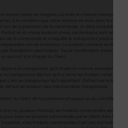
t seront retirés en magasin ou livrés en France métropolitaine, à
ernet, à la condition que cette adresse se situe dans la zone de 
t lors de la passation de la commande. Le délai d'expédition est 
he Produit et du mode livraison choisi. Les livraisons sont assuré
 lors de la commande et à laquelle le transporteur pourra facil
dispensable lors de la livraison. La livraison s’entend en limite 
 pas l’installation des Produits. Toute modification d’adresse de l
 un surcoût à la charge du Client.
 appel à un transporteur qu'il choisit lui-même, la livraison est
u transporteur dès lors qu'il a remis les Produits vendus au tr
ue c'est au transporteur qu'il appartient d'effectuer la livraiso
de défaut de livraison des marchandises transportées.
ransfert au Client de la possession physique ou du contrôle du Pro
ité d'un ou plusieurs Produits, les Produits commandés seront livr
ts pour livrer les produits commandés par le Client dans les déla
Toutefois, si les Produits commandés n'ont pas été livrés dans u