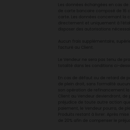
Les données échangées en cas de pa
de carte bancaire composé de 16 chi
carte. Les données concernant la c
directement et uniquement à l’étab
disposer des autorisations nécessai
Aucun frais supplémentaire, supéri
facturé au Client.
Le Vendeur ne sera pas tenu de proc
totalité dans les conditions ci-dess
En cas de défaut ou de retard de p
de plein droit, sans formalité auc
son opération de refinancement la 
Client au Vendeur deviendront, de 
préjudice de toute autre action que
paiement, le Vendeur pourra, de ple
Produits restant à livrer. Après m
de 20% afin de compenser le préjudi