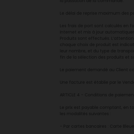
la passation de la commande.
Le délai de reprise maximum des pal
Les frais de port sont calculés en 
Internet et mis à jour automatiq
Produits sont effectués. L’attention
chaque choix de produit est indicati
leur nombre, et du type de transport 
fin de la sélection des produits et
Le paiement demandé au Client corr
Une facture est établie par le Ven
ARTICLE 4 - Conditions de paiement
Le prix est payable comptant, en to
les modalités suivantes :
- Par cartes bancaires : Carte Bleu