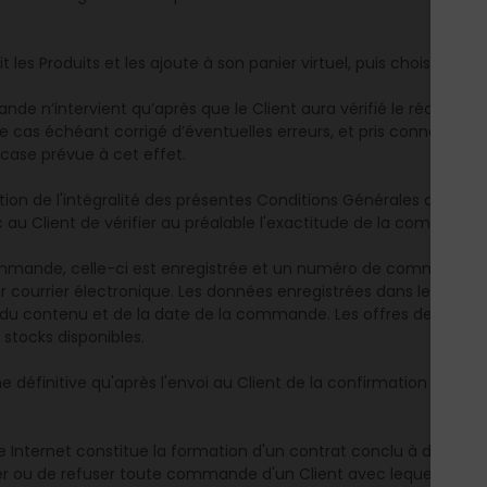
sit les Produits et les ajoute à son panier virtuel, puis choisit le
ande n’intervient qu’après que le Client aura vérifié le récapitu
n, le cas échéant corrigé d’éventuelles erreurs, et pris connaissa
case prévue à cet effet.
tion de l'intégralité des présentes Conditions Générales de Ven
c au Client de vérifier au préalable l'exactitude de la commande 
 commande, celle-ci est enregistrée et un numéro de commande 
ar courrier électronique. Les données enregistrées dans le syst
 du contenu et de la date de la commande. Les offres de Produits
s stocks disponibles.
définitive qu'après l'envoi au Client de la confirmation de l'
nternet constitue la formation d'un contrat conclu à distance e
er ou de refuser toute commande d'un Client avec lequel il existe