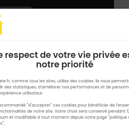
L'enseigne
Nous rejoindre
Services
DEMANDER
CATALOGUES
UN
DEVIS/PRIX
GESTAS MATERIAUX - CGV
e respect de votre vie privée e
S
l
notre priorité
CONDITIONS GÉNÉRALES DE VENTE EN LIGNE TOUT FAIRE
ire.fr, comme tous les sites, utilise des cookies. Ils nous permet
lir des statistiques, d’améliorer nos performances et de personn
expérience utilisateur.
de Vente s'appliquent, sans restriction ni réserve, à l'ensembl
 recommandé "d'accepter" ces cookies pour bénéficier de l’ens
 ») auprès de consommateurs et d'acheteurs non professionnels (
nctionnalités de notre site. Votre choix sera conservé pendant 1
N
és à la vente par le Vendeur (« Les Produits ») sur le site Internet
p
um et modifiable à tout moment depuis notre page "politique 
atériels, outillages ou matériels relatifs à la construction. Ell
p
s".
t, de livraison et de gestion des éventuels retours des Produi