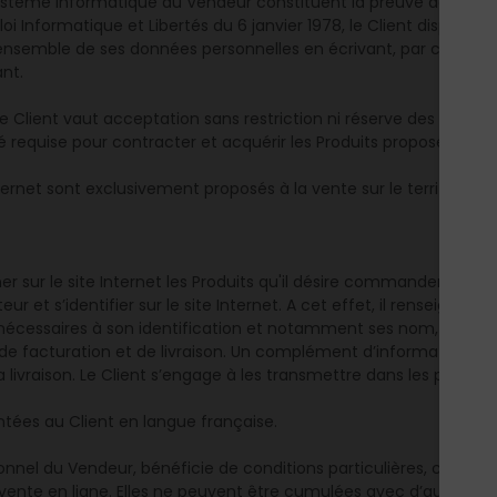
système informatique du Vendeur constituent la preuve de l'ens
i Informatique et Libertés du 6 janvier 1978, le Client dispose, 
l'ensemble de ses données personnelles en écrivant, par courrier e
nt.
e Client vaut acceptation sans restriction ni réserve des prése
é requise pour contracter et acquérir les Produits proposés sur le 
nternet sont exclusivement proposés à la vente sur le territoire d
ner sur le site Internet les Produits qu'il désire commander. Pou
r et s’identifier sur le site Internet. A cet effet, il renseigne le
nécessaires à son identification et notamment ses nom, préno
 de facturation et de livraison. Un complément d’information pe
la livraison. Le Client s’engage à les transmettre dans les plus br
ntées au Client en langue française.
ionnel du Vendeur, bénéficie de conditions particulières, celles-ci
ente en ligne. Elles ne peuvent être cumulées avec d’autres cond