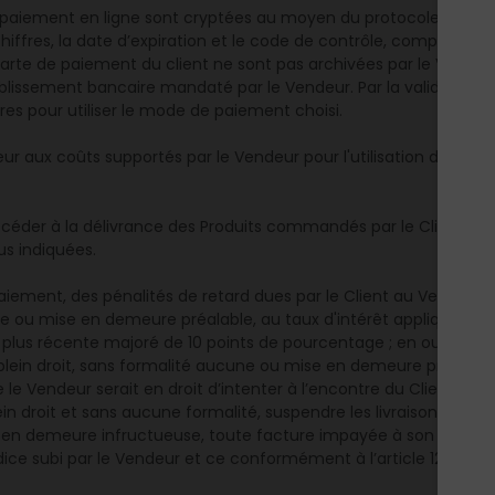
iement en ligne sont cryptées au moyen du protocole « SSL ». 
ffres, la date d’expiration et le code de contrôle, composé de 3
arte de paiement du client ne sont pas archivées par le Vendeur
lissement bancaire mandaté par le Vendeur. Par la validation d
res pour utiliser le mode de paiement choisi.
eur aux coûts supportés par le Vendeur pour l'utilisation d'un 
éder à la délivrance des Produits commandés par le Client si cel
us indiquées.
aiement, des pénalités de retard dues par le Client au Vendeu
une ou mise en demeure préalable, au taux d'intérêt appliqué pa
plus récente majoré de 10 points de pourcentage ; en outre, l’i
plein droit, sans formalité aucune ou mise en demeure préalabl
 le Vendeur serait en droit d’intenter à l’encontre du Client. En
in droit et sans aucune formalité, suspendre les livraisons de Pr
ise en demeure infructueuse, toute facture impayée à son échéa
ce subi par le Vendeur et ce conformément à l’article 1231-5 du