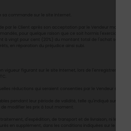
de sa commande sur le site Internet.
 par le Client après son acceptation par le Vendeur moins de c
mandés, pour quelque raison que ce soit hormis l'exercice du dro
à vingt pour cent (20%) du montant total de l'achat sera acq
êts, en réparation du préjudice ainsi subi.
 en vigueur figurant sur le site Internet, lors de l'enregistremen
TTC.
lles réductions qui seraient consenties par le Vendeur sur le sit
les pendant leur période de validité, telle qu'indiqué sur le site
é, de modifier les prix à tout moment.
traitement, d'expédition, de transport et de livraison, ni le cas
turés en supplément, dans les conditions indiquées sur le site in