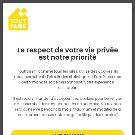
0
0
TROUVEZ VOTRE MAGASIN TOUT FAIRE
Choisir mon magasin
Saisissez votre région pour les informations de stock et de
livraison. Votre emplacement ne sera pas partagé.
Le respect de votre vie privée
J MATERIAUX - CGV
Retrouvez les délais et options de
est notre priorité
livraison ainsi que les disponibiltiés en
magasin
CONDITIONS GENERALES DE VENTE TOUT FAIRE
P. ex. Ile de france
Toutfaire.fr, comme tous les sites, utilise des cookies. Ils
nous permettent d’établir des statistiques, d’améliorer nos
performances et de personnaliser votre expérience
Rechercher
I. CHAMP D’APPLICATION
utilisateur.
Les présentes Conditions Générales de Vente s'appliquent, sans
Il est recommandé "d'accepter" ces cookies pour bénéficier
restriction ni réserve à l'ensemble des ventes
Nous utilisons des cookies pour fournir ce service. En
de l’ensemble des fonctionnalités de notre site. Votre choix
savoir plus sur la façon dont nous utilisons les cookies
conclues par un négociant TOUT FAIRE (« Le Vendeur ») auprès
sera conservé pendant 12 mois maximum et modifiable à
dans notre politique.
d'acheteurs professionnels ou non,
tout moment depuis notre page "politique des cookies".
consommateurs ou non (« Les Clients ou le Client »), désirant
acquérir les produits proposés à la vente par le
Vendeur (« Les Produits ») et notamment tous matériels, outillages
ou matériaux relatifs à la construction. Elles