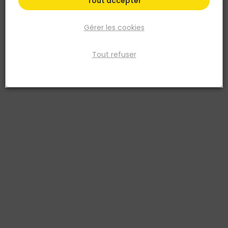
Tout accepter
Livraison à domicile
Gérer les cookies
& retrait en point de vente
Tout refuser
Besoin d’aide ?
Aide
Notre expertise
Liens utiles