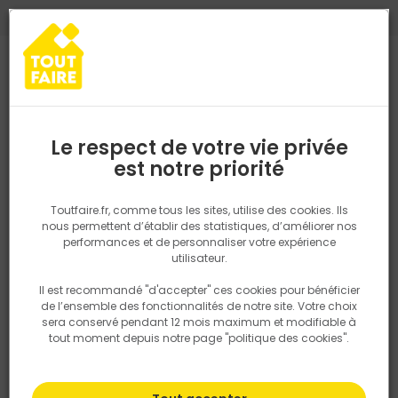
0
0
TROUVEZ VOTRE MAGASIN TOUT FAIRE
Choisir mon magasin
Saisissez votre région pour les informations de stock et de
livraison. Votre emplacement ne sera pas partagé.
Le respect de votre vie privée
LAMBERT MATERIAUX - CGV
Retrouvez les délais et options de
est notre priorité
livraison ainsi que les disponibiltiés en
magasin
CGV professionnels
P. ex. Ile de france
Toutfaire.fr, comme tous les sites, utilise des cookies. Ils
CGV particulier
nous permettent d’établir des statistiques, d’améliorer nos
performances et de personnaliser votre expérience
Rechercher
utilisateur.
Il est recommandé "d'accepter" ces cookies pour bénéficier
Nous utilisons des cookies pour fournir ce service. En
Plus de 450 points de vente
de l’ensemble des fonctionnalités de notre site. Votre choix
savoir plus sur la façon dont nous utilisons les cookies
en France et en Belgique
sera conservé pendant 12 mois maximum et modifiable à
dans notre politique.
tout moment depuis notre page "politique des cookies".
Plus de 4000 experts
conseils à votre service