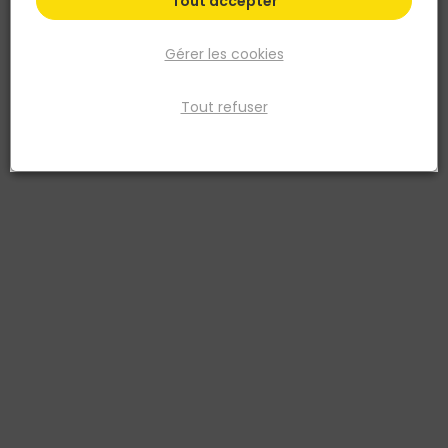
Tout accepter
conseils à votre service
Gérer les cookies
Livraison à domicile
& retrait en point de vente
Tout refuser
Besoin d’aide ?
Aide
Notre expertise
Liens utiles