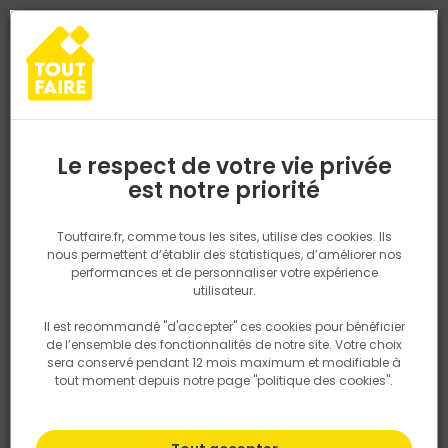
0
0
TROUVEZ VOTRE MAGASIN TOUT FAIRE
Choisir mon magasin
Saisissez votre région pour les informations de stock et de
livraison. Votre emplacement ne sera pas partagé.
Le respect de votre vie privée
LONGWY MATERIAUX MEXY
Retrouvez les délais et options de
est notre priorité
livraison ainsi que les disponibiltiés en
magasin
CGV E-commerce
P. ex. Ile de france
Toutfaire.fr, comme tous les sites, utilise des cookies. Ils
CGV Professionnels
nous permettent d’établir des statistiques, d’améliorer nos
CGV Particuliers
performances et de personnaliser votre expérience
Rechercher
utilisateur.
Il est recommandé "d'accepter" ces cookies pour bénéficier
Nous utilisons des cookies pour fournir ce service. En
de l’ensemble des fonctionnalités de notre site. Votre choix
savoir plus sur la façon dont nous utilisons les cookies
Plus de 450 points de vente
sera conservé pendant 12 mois maximum et modifiable à
dans notre politique.
en France et en Belgique
tout moment depuis notre page "politique des cookies".
Plus de 4000 experts