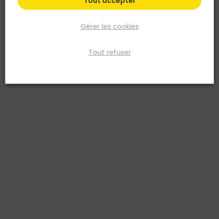
Tout accepter
conseils à votre service
Gérer les cookies
Livraison à domicile
& retrait en point de vente
Tout refuser
Besoin d’aide ?
Aide
Notre expertise
Liens utiles