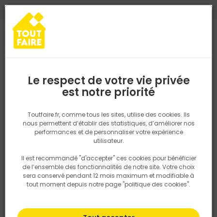
0
0
TROUVEZ VOTRE MAGASIN TOUT FAIRE
Choisir mon magasin
Saisissez votre région pour les informations de stock et de
livraison. Votre emplacement ne sera pas partagé.
Le respect de votre vie privée
PISANO MATÉRIAUX - CGV
Retrouvez les délais et options de
est notre priorité
livraison ainsi que les disponibiltiés en
magasin
CGV E-commerce
P. ex. Ile de france
Toutfaire.fr, comme tous les sites, utilise des cookies. Ils
CGV professionnels
nous permettent d’établir des statistiques, d’améliorer nos
CGV particulier
performances et de personnaliser votre expérience
Rechercher
utilisateur.
Il est recommandé "d'accepter" ces cookies pour bénéficier
Nous utilisons des cookies pour fournir ce service. En
de l’ensemble des fonctionnalités de notre site. Votre choix
savoir plus sur la façon dont nous utilisons les cookies
Plus de 450 points de vente
sera conservé pendant 12 mois maximum et modifiable à
dans notre politique.
en France et en Belgique
tout moment depuis notre page "politique des cookies".
Plus de 4000 experts