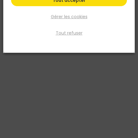
Tout accepter
Gérer les cookies
Filtrer
Tout refuser
Par défaut
Tri
54 produits
Prix
TTC
TOUT FAIRE
TOUT FAIRE
Agglo 50 x 15 x 20CM
Parpaing planelle béton
2084800008693
Voir plus de modèles