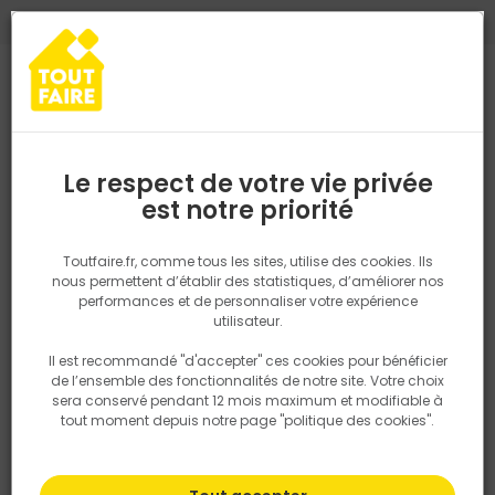
0
0
TROUVEZ VOTRE MAGASIN TOUT FAIRE
Choisir mon magasin
Saisissez votre région pour les informations de stock et de
livraison. Votre emplacement ne sera pas partagé.
Le respect de votre vie privée
Retrouvez les délais et options de
est notre priorité
Accueil
PRODUITS
Gros oeuvre, charpente, couverture
Matéria
livraison ainsi que les disponibiltiés en
magasin
P. ex. Ile de france
Toutfaire.fr, comme tous les sites, utilise des cookies. Ils
Parpaing
nous permettent d’établir des statistiques, d’améliorer nos
performances et de personnaliser votre expérience
Rechercher
Vous cherchez des
parpaings
pour bâtir un
mur
utilisateur.
porteur
, rénover une
cloison
ou construire une
clôture
? Parpaings creux, pleins ou perforés, blocs spéciaux :
Il est recommandé "d'accepter" ces cookies pour bénéficier
Nous utilisons des cookies pour fournir ce service. En
les
matériaux de construction
sélectionnés par Tout
de l’ensemble des fonctionnalités de notre site. Votre choix
savoir plus sur la façon dont nous utilisons les cookies
Faire conviennent autant aux particuliers qu’aux
sera conservé pendant 12 mois maximum et modifiable à
dans notre politique.
professionnels du
BTP
.
tout moment depuis notre page "politique des cookies".
Choisissez vos parpaings en toute confiance sur notre
site ou en magasin, en fonction de leurs
dimensions
,
de leur
épaisseur
et de leur prix.