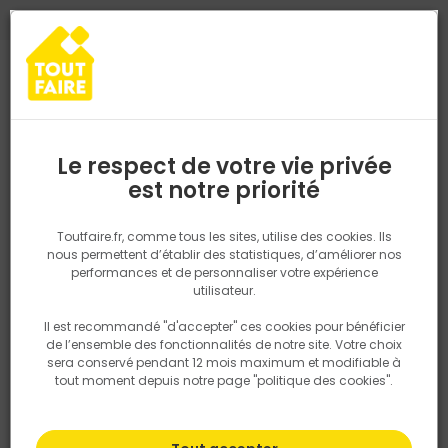
0
0
TROUVEZ VOTRE MAGASIN TOUT FAIRE
Choisir mon magasin
Saisissez votre région pour les informations de stock et de
livraison. Votre emplacement ne sera pas partagé.
Le respect de votre vie privée
Retrouvez les délais et options de
est notre priorité
Accueil
PRODUITS
Outillage & équipement
Matériel chantier et
livraison ainsi que les disponibiltiés en
magasin
P. ex. Ile de france
Toutfaire.fr, comme tous les sites, utilise des cookies. Ils
Compresseur
nous permettent d’établir des statistiques, d’améliorer nos
performances et de personnaliser votre expérience
Rechercher
utilisateur.
Il est recommandé "d'accepter" ces cookies pour bénéficier
Nous utilisons des cookies pour fournir ce service. En
Filtrer
de l’ensemble des fonctionnalités de notre site. Votre choix
savoir plus sur la façon dont nous utilisons les cookies
sera conservé pendant 12 mois maximum et modifiable à
dans notre politique.
tout moment depuis notre page "politique des cookies".
Par défaut
Tri
17 produits
Prix
TTC