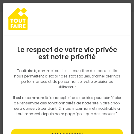
0
0
TROUVEZ VOTRE MAGASIN TOUT FAIRE
Choisir mon magasin
Saisissez votre région pour les informations de stock et de
livraison. Votre emplacement ne sera pas partagé.
Le respect de votre vie privée
Retrouvez les délais et options de
est notre priorité
Accueil
PRODUITS
Outillage & équipement
Matériel chantier et
livraison ainsi que les disponibiltiés en
magasin
P. ex. Ile de france
Toutfaire.fr, comme tous les sites, utilise des cookies. Ils
Échaffaudage alu, plancher
nous permettent d’établir des statistiques, d’améliorer nos
performances et de personnaliser votre expérience
Rechercher
utilisateur.
Il est recommandé "d'accepter" ces cookies pour bénéficier
Nous utilisons des cookies pour fournir ce service. En
Filtrer
de l’ensemble des fonctionnalités de notre site. Votre choix
savoir plus sur la façon dont nous utilisons les cookies
sera conservé pendant 12 mois maximum et modifiable à
dans notre politique.
tout moment depuis notre page "politique des cookies".
Par défaut
Tri
10 produits
Prix
TTC