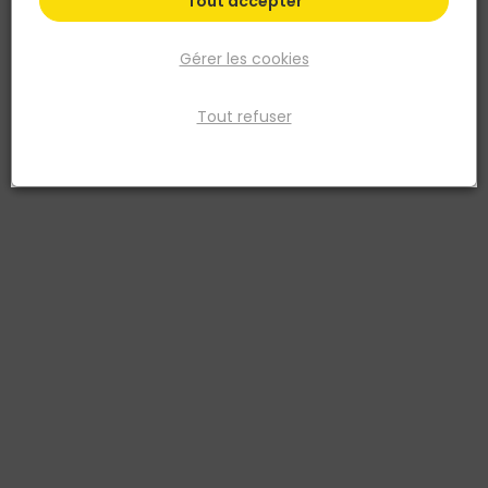
Tout accepter
Gérer les cookies
Tout refuser
ALTRAD
ARTUB
Echelle simple SOPRANO
Échafaudage tout terrain
JARDIN / BRICO Hauteur de
travail 2,85M - Artub
Voir plus de modèles
3178740237134
179,10 €
à partir de
TTC
124,94 €
TTC
Livraison à domicile
Livraison à domicile
Retrait en point de vente
Retrait en point de vente
Ajouter au panier
Ajouter au panier