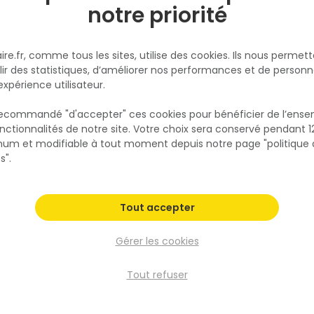
notre priorité
ire.fr, comme tous les sites, utilise des cookies. Ils nous permet
lir des statistiques, d’améliorer nos performances et de personn
expérience utilisateur.
 recommandé "d'accepter" ces cookies pour bénéficier de l’ens
nctionnalités de notre site. Votre choix sera conservé pendant 1
um et modifiable à tout moment depuis notre page "politique 
Plus de 4000 experts
Livraison à domicil
s".
conseils à votre service
& retrait en point d
Tout accepter
Gérer les cookies
Tout refuser
e
Liens utiles
Mentions