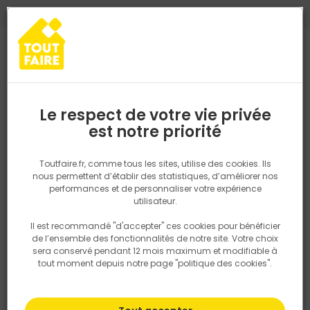
0
0
TROUVEZ VOTRE MAGASIN TOUT FAIRE
Choisir mon magasin
Saisissez votre région pour les informations de stock et de
livraison. Votre emplacement ne sera pas partagé.
Le respect de votre vie privée
Retrouvez les délais et options de
est notre priorité
livraison ainsi que les disponibiltiés en
Spécial plateforme
magasin
P. ex. Ile de france
Toutfaire.fr, comme tous les sites, utilise des cookies. Ils
nous permettent d’établir des statistiques, d’améliorer nos
Contactez le magasin le plus
performances et de personnaliser votre expérience
Rechercher
proche
utilisateur.
Il est recommandé "d'accepter" ces cookies pour bénéficier
Nous utilisons des cookies pour fournir ce service. En
de l’ensemble des fonctionnalités de notre site. Votre choix
savoir plus sur la façon dont nous utilisons les cookies
sera conservé pendant 12 mois maximum et modifiable à
dans notre politique.
tout moment depuis notre page "politique des cookies".