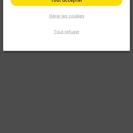
Tout accepter
Plus de 450 points de vente
Gérer les cookies
en France et en Belgique
Tout refuser
Plus de 4000 experts
conseils à votre service
Livraison à domicile
& retrait en point de vente
Besoin d’aide ?