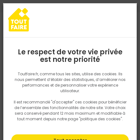
0
0
TROUVEZ VOTRE MAGASIN TOUT FAIRE
Choisir mon magasin
Saisissez votre région pour les informations de stock et de
livraison. Votre emplacement ne sera pas partagé.
Le respect de votre vie privée
Retrouvez les délais et options de
est notre priorité
Accueil
Nos marques
ARMOR PANNEAUX
livraison ainsi que les disponibiltiés en
magasin
ARMOR PANNEAUX
P. ex. Ile de france
Toutfaire.fr, comme tous les sites, utilise des cookies. Ils
nous permettent d’établir des statistiques, d’améliorer nos
performances et de personnaliser votre expérience
Rechercher
utilisateur.
Il est recommandé "d'accepter" ces cookies pour bénéficier
Nous utilisons des cookies pour fournir ce service. En
Filtrer
de l’ensemble des fonctionnalités de notre site. Votre choix
savoir plus sur la façon dont nous utilisons les cookies
sera conservé pendant 12 mois maximum et modifiable à
dans notre politique.
tout moment depuis notre page "politique des cookies".
Par défaut
Tri
0 produits
Prix
TTC