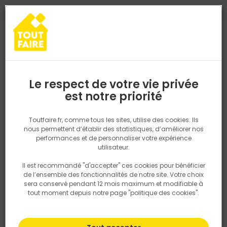
0
0
TROUVEZ VOTRE MAGASIN TOUT FAIRE
Choisir mon magasin
Saisissez votre région pour les informations de stock et de
livraison. Votre emplacement ne sera pas partagé.
Le respect de votre vie privée
Retrouvez les délais et options de
est notre priorité
Accueil
Nos marques
CADAP / CHRISLIGNE
livraison ainsi que les disponibiltiés en
magasin
CADAP / CHRISLIGNE
P. ex. Ile de france
Toutfaire.fr, comme tous les sites, utilise des cookies. Ils
nous permettent d’établir des statistiques, d’améliorer nos
performances et de personnaliser votre expérience
Rechercher
utilisateur.
Il est recommandé "d'accepter" ces cookies pour bénéficier
Nous utilisons des cookies pour fournir ce service. En
Filtrer
de l’ensemble des fonctionnalités de notre site. Votre choix
savoir plus sur la façon dont nous utilisons les cookies
sera conservé pendant 12 mois maximum et modifiable à
dans notre politique.
tout moment depuis notre page "politique des cookies".
Par défaut
Tri
0 produits
Prix
TTC