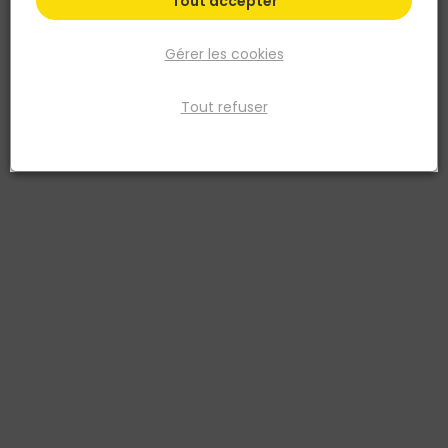
Tout accepter
Plus de 450 points de vente
Gérer les cookies
en France et en Belgique
Tout refuser
Plus de 4000 experts
conseils à votre service
Livraison à domicile
& retrait en point de vente
Besoin d’aide ?