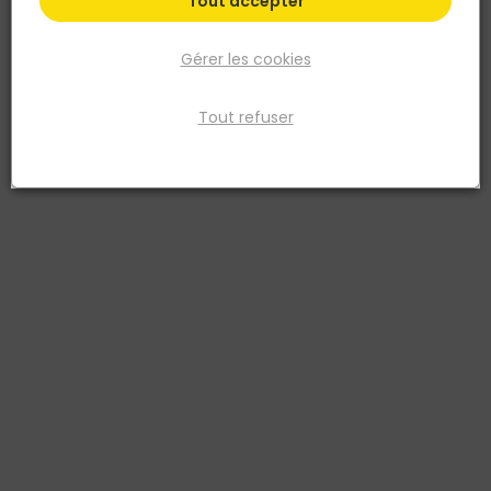
Tout accepter
Gérer les cookies
Implanté depuis plus de 100 ans en France et au Luxembourg, nos
Tout refuser
produits et solutions couvrent l’ensemble des besoins des clients
du Bâtiment et des Travaux Publics : entreprises générales,
industriels du béton prêt à l’emploi, pré-fabricants, négociants en
matériaux et applicateurs.
Filtrer
Par défaut
Tri
0 produits
Prix
TTC
Plus de 450 points de vente
en France et en Belgique