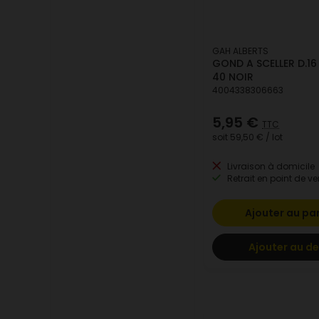
GAH ALBERTS
GOND A SCELLER D.16 
40 NOIR
4004338306663
5,95 €
TTC
soit
59,50 €
/ lot
Livraison à domicile
Retrait en point de ve
Ajouter au pa
Ajouter au de