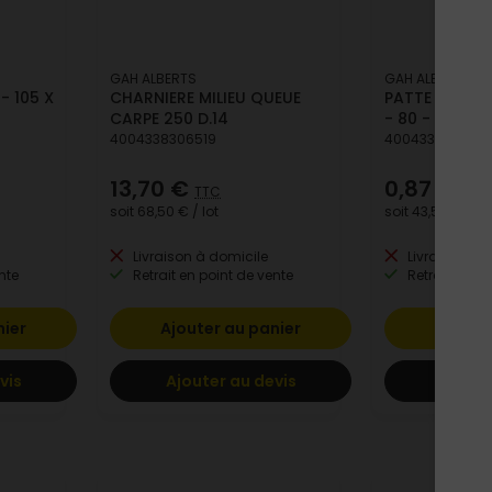
GAH ALBERTS
GAH ALBERTS
- 105 X
CHARNIERE MILIEU QUEUE
PATTE SCELL
CARPE 250 D.14
- 80 - K1
4004338306519
4004338307776
13,70 €
0,87 €
TTC
TTC
soit
68,50 €
/ lot
soit
43,50 €
/ lot
Livraison à domicile
Livraison à 
nte
Retrait en point de vente
Retrait en po
nier
Ajouter au panier
Ajoute
vis
Ajouter au devis
Ajoute