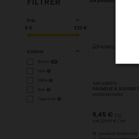
FILTRER
209 produits
Prix
0 €
230 €
Coloris
Blanc
34
Gris
1
Hêtre
1
GAH ALBERTS
PAUMELLE A SOUDER D
Noir
1
4004338414894
Type Inox
1
9,45 €
TTC
soit
226,80 €
/ lot
Livraison à domicile
Retrait en point de ve