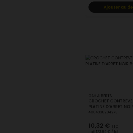
Ajouter au de
GAH ALBERTS
CROCHET CONTREVE
PLATINE D'ARRET NOI
4004338204273
10,32 €
TTC
soit
123,84 €
/ lot