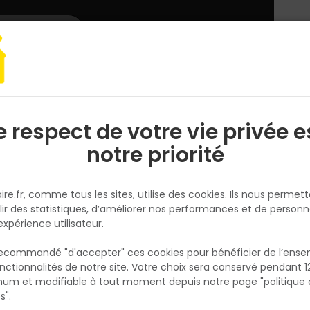
L'enseigne
Nous rejoindre
Services
DEMANDER
CATALOGUES
UN
DEVIS/PRIX
e respect de votre vie privée e
S
l
notre priorité
ire.fr, comme tous les sites, utilise des cookies. Ils nous permet
lir des statistiques, d’améliorer nos performances et de personn
rie des produits métalliques pour le secteur de la constructio
expérience utilisateur.
es années d'expérience et d'expertise dans la fabrication d'u
estinés aux professionnels du bâtiment, aux artisans, aux archit
 recommandé "d'accepter" ces cookies pour bénéficier de l’ens
nctionnalités de notre site. Votre choix sera conservé pendant 1
N
p
um et modifiable à tout moment depuis notre page "politique 
p
s".