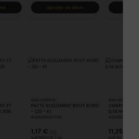
vis
Ajouter au devis
Ajoute
GAH ALBERTS
GAH ALBERTS
NT ET
PATTE SCELLEMENT BOUT ROND
CHARNIERE MI
R 600
- 125 - K1
D.14 NOIRE
4004338307790
400433830650
1,17 €
11,25 €
TTC
TTC
soit
58,50 €
/ lot
soit
56,25 €
/ lot