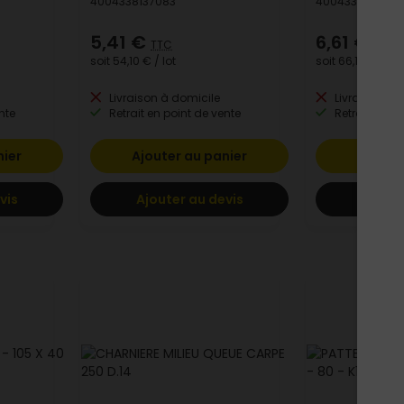
4004338137083
400433886277
5,41 €
6,61 €
TTC
TTC
soit
54,10 €
/ lot
soit
66,10 €
/ lot
Livraison à domicile
Livraison à 
nte
Retrait en point de vente
Retrait en po
nier
Ajouter au panier
Ajoute
vis
Ajouter au devis
Ajoute