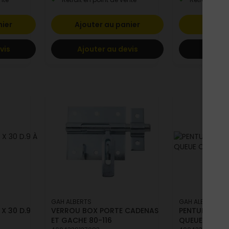
nier
Ajouter au panier
Ajoute
vis
Ajouter au devis
Ajoute
GAH ALBERTS
GAH ALBERTS
X 30 D.9
VERROU BOX PORTE CADENAS
PENTURE DROI
ET GACHE 80-116
QUEUE CARPE