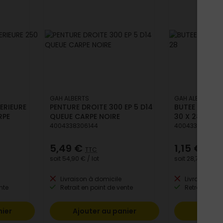
GAH ALBERTS
GAH ALBERTS
ERIEURE
PENTURE DROITE 300 EP 5 D14
BUTEE VOLET 
RPE
QUEUE CARPE NOIRE
30 X 28
4004338306144
400433830729
5,49 €
1,15 €
TTC
TTC
soit
54,90 €
/ lot
soit
28,75 €
/ lot
Livraison à domicile
Livraison à 
nte
Retrait en point de vente
Retrait en po
nier
Ajouter au panier
Ajoute