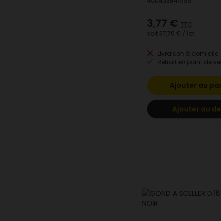
4004338411105
3,77 €
TTC
soit
37,70 €
/ lot
Livraison à domicile
Retrait en point de ve
Ajouter au pa
Ajouter au de