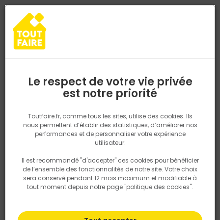
0
0
TROUVEZ VOTRE MAGASIN TOUT FAIRE
Choisir mon magasin
Saisissez votre région pour les informations de stock et de
livraison. Votre emplacement ne sera pas partagé.
Le respect de votre vie privée
Retrouvez les délais et options de
est notre priorité
Accueil
Nos marques
GRIFFON
livraison ainsi que les disponibiltiés en
magasin
GRIFFON
P. ex. Ile de france
Toutfaire.fr, comme tous les sites, utilise des cookies. Ils
nous permettent d’établir des statistiques, d’améliorer nos
performances et de personnaliser votre expérience
Rechercher
Griffon est une marque néerlandaise spécialisée dans les produits
utilisateur.
d'étanchéité, de collage et d'entretien pour les professionnels de la
construction, du bricolage et de l'industrie. Fondée en 1922, Griffon
Il est recommandé "d'accepter" ces cookies pour bénéficier
Nous utilisons des cookies pour fournir ce service. En
est devenue un leader dans son domaine en offrant des solutions
de l’ensemble des fonctionnalités de notre site. Votre choix
savoir plus sur la façon dont nous utilisons les cookies
de qualité pour diverses applications.
sera conservé pendant 12 mois maximum et modifiable à
dans notre politique.
tout moment depuis notre page "politique des cookies".