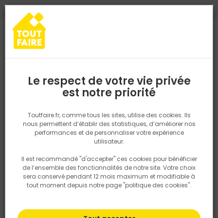
0
0
TROUVEZ VOTRE MAGASIN TOUT FAIRE
Choisir mon magasin
Saisissez votre région pour les informations de stock et de
livraison. Votre emplacement ne sera pas partagé.
Le respect de votre vie privée
Retrouvez les délais et options de
est notre priorité
Accueil
Nos marques
Groupe SIAT
livraison ainsi que les disponibiltiés en
magasin
Groupe SIAT
P. ex. Ile de france
Toutfaire.fr, comme tous les sites, utilise des cookies. Ils
nous permettent d’établir des statistiques, d’améliorer nos
performances et de personnaliser votre expérience
Rechercher
Siat est un scieur français, producteur de bois de charpente, de
utilisateur.
pellets ainsi que de tasseaux moulures.
Il est recommandé "d'accepter" ces cookies pour bénéficier
Nous utilisons des cookies pour fournir ce service. En
de l’ensemble des fonctionnalités de notre site. Votre choix
savoir plus sur la façon dont nous utilisons les cookies
sera conservé pendant 12 mois maximum et modifiable à
dans notre politique.
tout moment depuis notre page "politique des cookies".
Filtrer