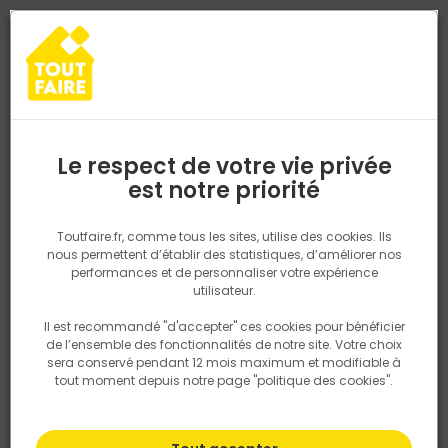
0
0
TROUVEZ VOTRE MAGASIN TOUT FAIRE
Choisir mon magasin
Saisissez votre région pour les informations de stock et de
livraison. Votre emplacement ne sera pas partagé.
Le respect de votre vie privée
Retrouvez les délais et options de
est notre priorité
Accueil
Nos marques
LEMAITRE
livraison ainsi que les disponibiltiés en
magasin
LEMAITRE
P. ex. Ile de france
Toutfaire.fr, comme tous les sites, utilise des cookies. Ils
nous permettent d’établir des statistiques, d’améliorer nos
performances et de personnaliser votre expérience
Rechercher
La marque Lemaitre est un fabricant français spécialisé dans la
utilisateur.
production de chaussures de sécurité de haute qualité. Fondée en
1974, l'entreprise est devenue une référence dans le domaine des
Il est recommandé "d'accepter" ces cookies pour bénéficier
Nous utilisons des cookies pour fournir ce service. En
équipements de protection individuelle (EPI) en mettant l'accent
de l’ensemble des fonctionnalités de notre site. Votre choix
savoir plus sur la façon dont nous utilisons les cookies
sur l'innovation, la sécurité et le confort.
sera conservé pendant 12 mois maximum et modifiable à
dans notre politique.
tout moment depuis notre page "politique des cookies".
Les chaussures de sécurité Lemaitre sont conçues pour répondre
aux exigences les plus strictes en matière de sécurité sur les lieux
de travail, notamment dans l'industrie, le bâtiment, la construction