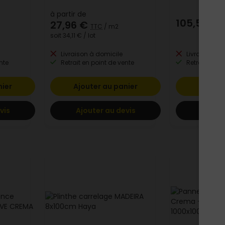
à partir de
105,55 €
27,96 €
TTC
/ m2
soit
34,11 €
/ lot
Livraison à domicile
Livraison à 
nte
Retrait en point de vente
Retrait en po
nier
Ajouter au panier
Ajoute
vis
Ajouter au devis
Ajoute