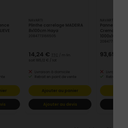
NAVARTI
NAVARTI
ïence
Plinthe carrelage MADEIRA
Panneau exp
LIEVE
8x100cm Haya
Crema - Pnx 
1000x1000x2
2084773166505
2084773175088
14,24 €
93,65 €
TTC
/ m lin.
TT
soit
185,12 €
/ lot
Livraison à domicile
Livraison à 
nte
Retrait en point de vente
Retrait en po
nier
Ajouter au panier
Ajoute
vis
Ajouter au devis
Ajoute