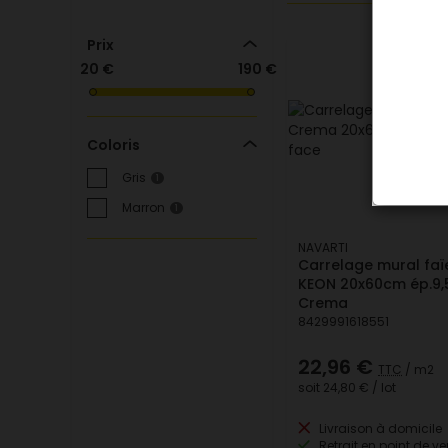
Prix
20 €
190 €
Coloris
Gris
1
Marron
1
NAVARTI
Carrelage mural fa
KEON 20x60cm ép.9
Crema
8429991618551
22,96 €
TTC
/ m2
soit
24,80 €
/ lot
Livraison à domicile
Retrait en point de ve