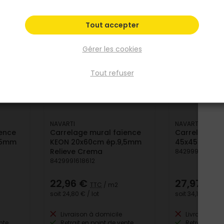
Tout accepter
Gérer les cookies
Tout refuser
NAVARTI
NAVARTI
ïence
Carrelage mural faïence
Carrelage sol
,5mm
KEON 20x60cm ép.9,5mm
45x45cm ép
Relieve Crema
8429991610968
8429991618612
22,96 €
27,97 €
TTC
/ m2
TT
soit
24,80 €
/ lot
soit
34,12 €
/ lot
Livraison à domicile
Livraison à 
nte
Retrait en point de vente
Retrait en po