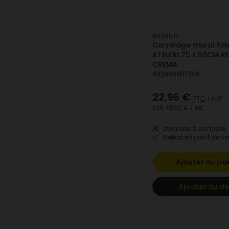
NAVARTI
Carrelage mural fa
ATELERI 25 x 50CM RE
CREMA
8429991817206
22,96 €
TTC
/ m2
soit
45,92 €
/ lot
Livraison à domicile
Retrait en point de ve
Ajouter au pa
Ajouter au de