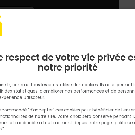
L'enseigne
Nous rejoindre
Services
DEMANDER
CATALOGUES
UN
DEVIS/PRIX
e respect de votre vie privée e
S
l
notre priorité
ire.fr, comme tous les sites, utilise des cookies. Ils nous permet
lir des statistiques, d’améliorer nos performances et de personn
ns la fabrication et la distribution de carreaux et de revêteme
expérience utilisateur.
teur de la céramique grâce à ses produits de qualité et à son
 recommandé "d'accepter" ces cookies pour bénéficier de l’ens
nctionnalités de notre site. Votre choix sera conservé pendant 1
N
p
um et modifiable à tout moment depuis notre page "politique 
p
s".
A