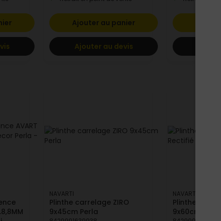
nier
Ajouter au panier
Ajoute
vis
Ajouter au devis
Ajoute
NAVARTI
NAVARTI
ïence
Plinthe carrelage ZIRO
Plinthe carre
.8,8MM
9x45cm Perla
9x60cm Recti
i
8429991639938
8429991523695