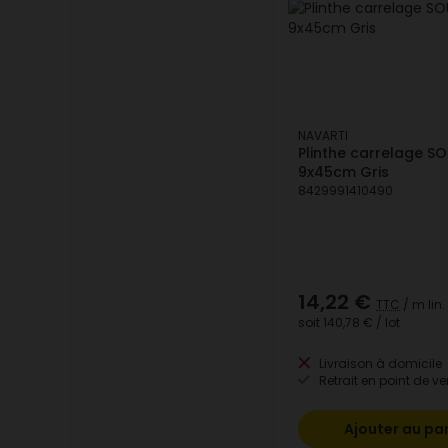
NAVARTI
Plinthe carrelage 
9x45cm Gris
8429991410490
14,22 €
TTC
/ m lin.
soit
140,78 €
/ lot
Livraison à domicile
Retrait en point de ve
Ajouter au pa