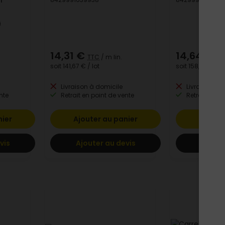
14,31 €
14,64 €
TTC
/ m lin.
TT
soit
141,67 €
/ lot
soit
158,11 €
/ lot
Livraison à domicile
Livraison à 
nte
Retrait en point de vente
Retrait en po
nier
Ajouter au panier
Ajoute
vis
Ajouter au devis
Ajoute