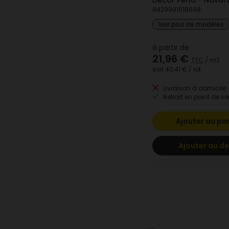
8429991618698
Voir plus de modèles
à partir de
21,96 €
TTC
/ m2
soit
40,41 €
/ lot
Livraison à domicile
Retrait en point de ve
Ajouter au pa
Ajouter au de