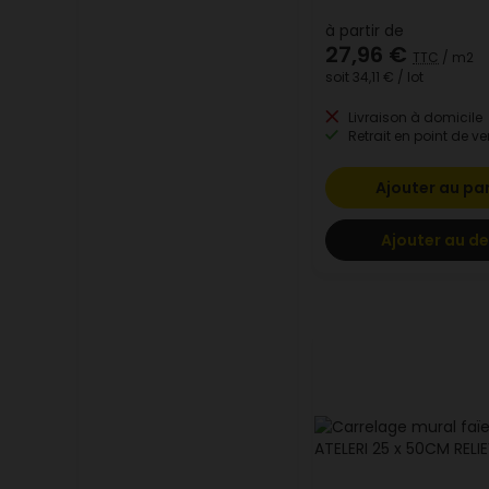
à partir de
27,96 €
TTC
/ m2
soit
34,11 €
/ lot
Livraison à domicile
Retrait en point de ve
Ajouter au pa
Ajouter au de