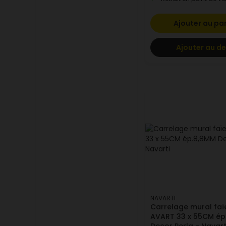
Ajouter au pa
Ajouter au de
NAVARTI
Carrelage mural fa
AVART 33 x 55CM ép
Decor Perla - Navart