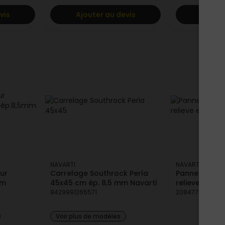
vis
Ajouter au devis
Ajoute
NAVARTI
NAVARTI
eur
Carrelage Southrock Perla
Panneau exp
cm
45x45 cm ép. 8,5 mm Navarti
relieve et dé
8429991265571
2084773175040
Voir plus de modèles