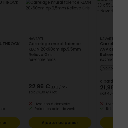
NAVARTI
NAVARTI
SOUTHROCK
Carrelage mural faïence
Carrelage mu
KEON 20x60cm ép.9,5mm
AVART 33 x 
Relieve Gris
Relieve Marfil
8429991618605
8429991618667
Voir plus de 
à partir de
22,96 €
21,96 €
TTC
/ m2
TT
soit
24,80 €
/ lot
soit
40,41 €
/ lot
Livraison à domicile
Livraison à 
nte
Retrait en point de vente
Retrait en po
nier
Ajouter au panier
Ajoute