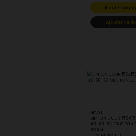
Ajouter au pa
Ajouter au de
NICOLL
SIPHON COUR 150X15
40-50-63 GRIS FONC
SC456
3309030894403