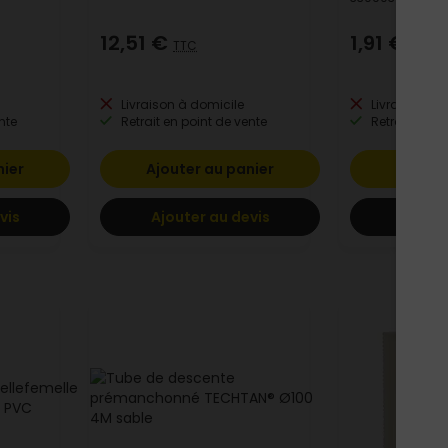
12,51 €
1,91 €
TTC
TTC
Livraison à domicile
Livraison à 
nte
Retrait en point de vente
Retrait en po
nier
Ajouter au panier
Ajoute
vis
Ajouter au devis
Ajoute