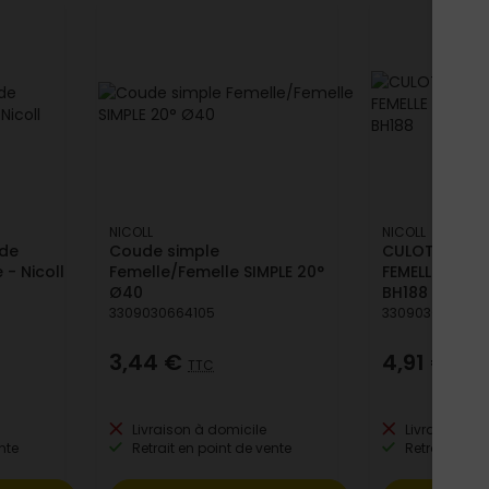
NICOLL
NICOLL
ide
Coude simple
CULOTTE SIMP
 - Nicoll
Femelle/Femelle SIMPLE 20°
FEMELLE 87°3
Ø40
BH188
3309030664105
3309030147806
3,44 €
4,91 €
TTC
TTC
Livraison à domicile
Livraison à 
nte
Retrait en point de vente
Retrait en po