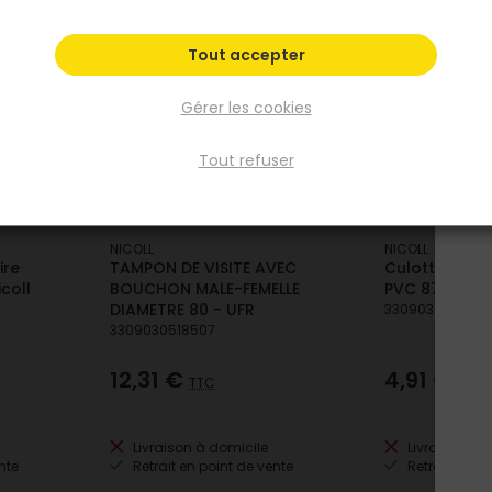
Tout accepter
Gérer les cookies
Tout refuser
NICOLL
NICOLL
ire
TAMPON DE VISITE AVEC
Culotte simp
coll
BOUCHON MALE-FEMELLE
PVC 87°30 Ø
DIAMETRE 80 - UFR
3309030511508
3309030518507
12,31 €
4,91 €
TTC
TTC
Livraison à domicile
Livraison à 
nte
Retrait en point de vente
Retrait en po