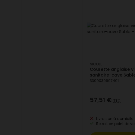
NICOLL
Courette anglaise v
sanitaire-cave Sable
3309039697401
57,51 €
TTC
Livraison à domicile
Retrait en point de ve