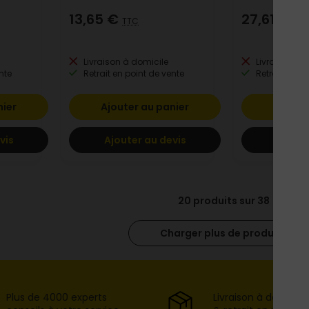
13,65 €
27,61 €
TTC
TT
Livraison à domicile
Livraison à 
nte
Retrait en point de vente
Retrait en po
nier
Ajouter au panier
Ajoute
vis
Ajouter au devis
Ajoute
20 produits sur 38
Charger plus de produits
Plus de 4000 experts
Livraison à domicil