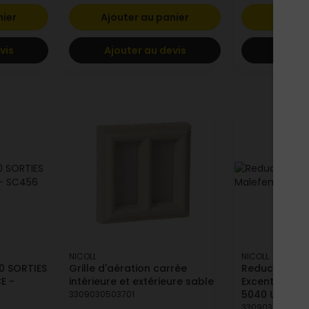
nier
Ajouter au panier
Ajoute
vis
Ajouter au devis
Ajoute
NICOLL
NICOLL
0 SORTIES
Grille d'aération carrée
Reduction Ext
E -
intérieure et extérieure sable
Excentree Ma
5040 UIJ1
3309030503701
3309030515001