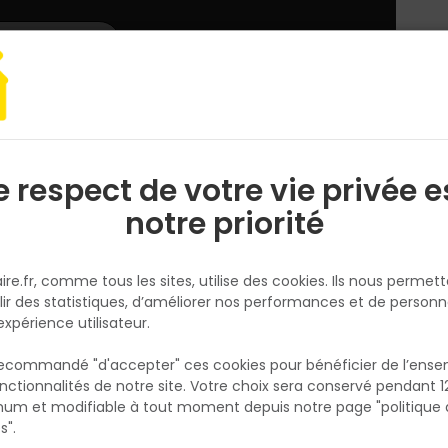
L'enseigne
Nous rejoindre
Services
DEMANDER
CATALOGUES
UN
DEVIS/PRIX
e respect de votre vie privée e
S
l
notre priorité
ire.fr, comme tous les sites, utilise des cookies. Ils nous permet
lir des statistiques, d’améliorer nos performances et de personn
e PVC pour la plomberie et le sanitaire : vidages et siphons, pipe
expérience utilisateur.
 recommandé "d'accepter" ces cookies pour bénéficier de l’ens
nctionnalités de notre site. Votre choix sera conservé pendant 1
N
p
um et modifiable à tout moment depuis notre page "politique 
A
p
s".