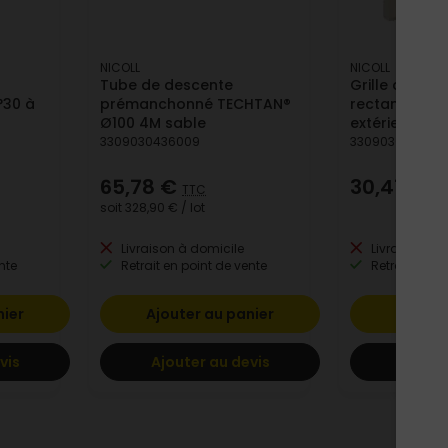
NICOLL
NICOLL
Tube de descente
Grille d'aérat
°30 à
prémanchonné TECHTAN®
rectangulaire
Ø100 4M sable
extérieure
3309030436009
3309030666901
65,78 €
30,47 €
TTC
T
soit
328,90 €
/ lot
Livraison à domicile
Livraison à 
nte
Retrait en point de vente
Retrait en po
nier
Ajouter au panier
Ajoute
vis
Ajouter au devis
Ajoute