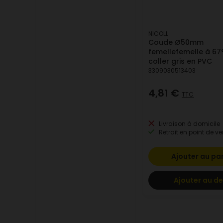
NICOLL
Coude Ø50mm
femellefemelle à 67
coller gris en PVC
3309030513403
4,81 €
TTC
Livraison à domicile
Retrait en point de ve
Ajouter au pa
Ajouter au de