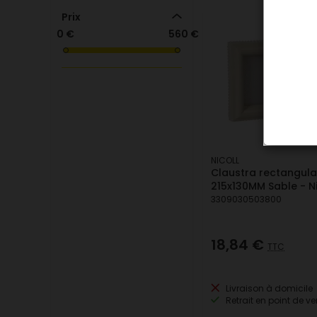
Prix
0 €
560 €
NICOLL
Claustra rectangula
215x130MM Sable - Ni
3309030503800
18,84 €
TTC
Livraison à domicile
Retrait en point de ve