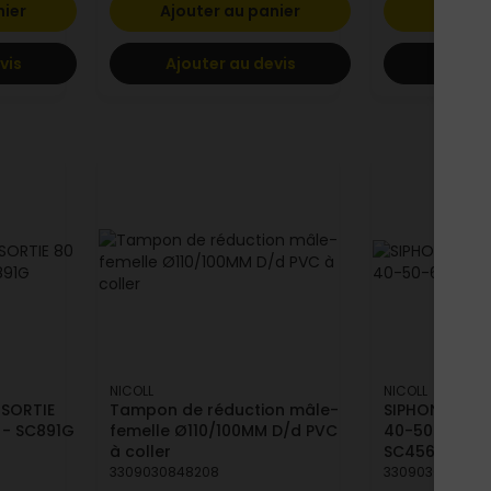
nier
Ajouter au panier
Ajoute
vis
Ajouter au devis
Ajoute
NICOLL
NICOLL
SORTIE
Tampon de réduction mâle-
SIPHON COUR 
R - SC891G
femelle Ø110/100MM D/d PVC
40-50-63 GRI
à coller
SC456G
3309030848208
330903089450