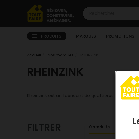
PRODUITS
MARQUES
PROMOTIONS
Accueil
Nos marques
RHEINZINK
RHEINZINK
Rheinzink est un fabricant de gouttières en zinc po
L
FILTRER
0 produits