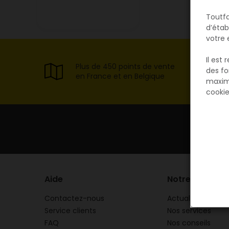
Toutfa
d’étab
votre 
Il est
Plus de 450 points de vente
des fo
en France et en Belgique
maxim
cookie
Aide
Notre expertis
Contactez-nous
Actualités
Service clients
Nos services
FAQ
Nos conseils