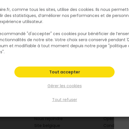
ire.fr, comme tous les sites, utilise des cookies. Ils nous permet
lir des statistiques, d’améliorer nos performances et de personn
expérience utilisateur.
 recommandé "d'accepter" ces cookies pour bénéficier de l’ens
Plus de 4000 experts
Livraison à domicil
nctionnalités de notre site. Votre choix sera conservé pendant 1
conseils à votre service
& retrait en point d
um et modifiable à tout moment depuis notre page "politique 
s".
Tout accepter
Gérer les cookies
Tout refuser
e
Liens utiles
Mentions
Plan du site
Mentions lég
Nous rejoindre
Opération 
Site belgique
Conditions g