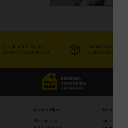
Plus de 4000 experts
Livraison à domicil
conseils à votre service
& retrait en point d
e
Liens utiles
Mentions
Plan du site
Mentions lég
Nous rejoindre
Opération 