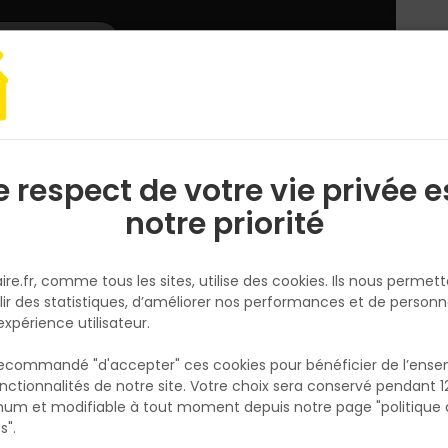
L'enseigne
Nous rejoindre
Services
DEMANDER
CATALOGUES
UN
DEVIS/PRIX
t unique
e respect de votre vie privée e
S
l
notre priorité
ire.fr, comme tous les sites, utilise des cookies. Ils nous permet
lir des statistiques, d’améliorer nos performances et de personn
expérience utilisateur.
 recommandé "d'accepter" ces cookies pour bénéficier de l’ens
 optimiser l'expérience client et les ventes
nctionnalités de notre site. Votre choix sera conservé pendant 1
N
p
um et modifiable à tout moment depuis notre page "politique 
asins chez
Tout Faire
est un atout majeur. Cela permet non seule
p
s".
orcer la position concurrentielle du magasin sur le marché.