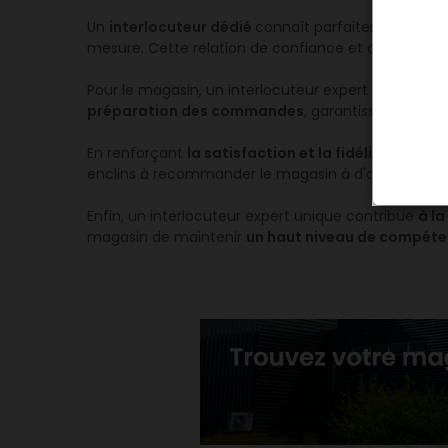
Un
interlocuteur dédié
connaît parfaitement les be
mesure. Cette relation de confiance et de proximité e
Pour le magasin, un interlocuteur expert unique perm
préparation des commandes
, garantissant ainsi
En renforçant
la satisfaction et la fidélité des cli
enclins à recommander le magasin à d'autres profes
Enfin, un interlocuteur expert unique contribue
à l
magasin de maintenir
un haut niveau de compét