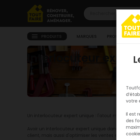
PRODUITS
MARQUES
PROMOTIONS
Interlocuteur exper
L
Toutfa
d’étab
votre 
Il est
Un interlocuteur expert unique : l'atout majeur pour
des fo
maxim
Avoir un interlocuteur expert unique dans les mag
cookie
client, mais aussi d'optimiser les ventes et de renf