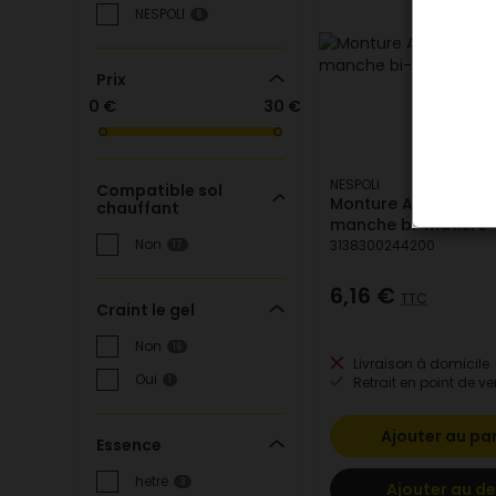
NESPOLI
8
Prix
0 €
30 €
NESPOLI
Compatible sol
Monture ABS alumin
chauffant
manche bi-matière 
Non
3138300244200
17
6,16 €
TTC
Craint le gel
Non
16
Livraison à domicile
Oui
Retrait en point de ve
1
Ajouter au pa
Essence
hetre
3
Ajouter au de