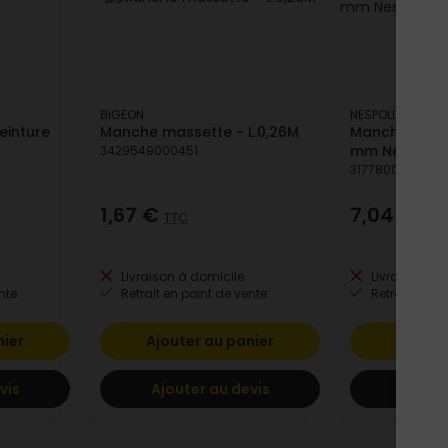
BIGEON
NESPOLI
einture
Manche massette - L.0,26M
Manchon pein
mm Nespoli p
3429549000451
3177800107479
1,67 €
7,04 €
TTC
TTC
Livraison à domicile
Livraison à 
nte
Retrait en point de vente
Retrait en po
nier
Ajouter au panier
Ajoute
vis
Ajouter au devis
Ajoute