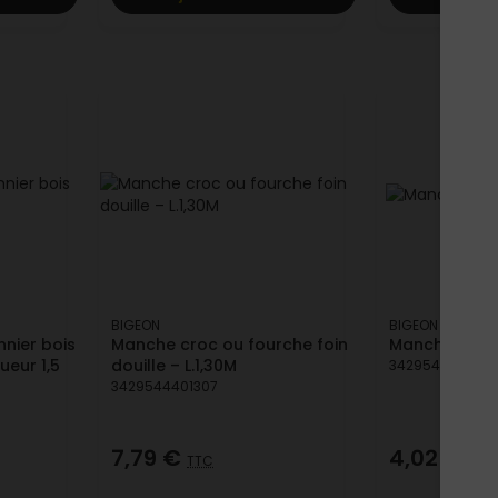
BIGEON
BIGEON
nier bois
Manche croc ou fourche foin
Manche balai
eur 1,5
douille – L.1,30M
3429540201307
3429544401307
7,79 €
4,02 €
TTC
TTC