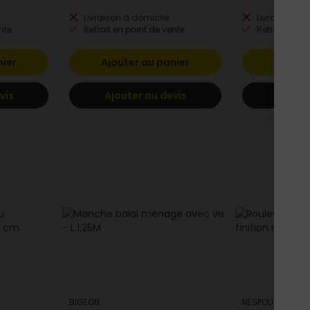
Livraison à domicile
Livraison à 
nte
Retrait en point de vente
Retrait en po
nier
Ajouter au panier
Ajoute
vis
Ajouter au devis
Ajoute
BIGEON
NESPOLI