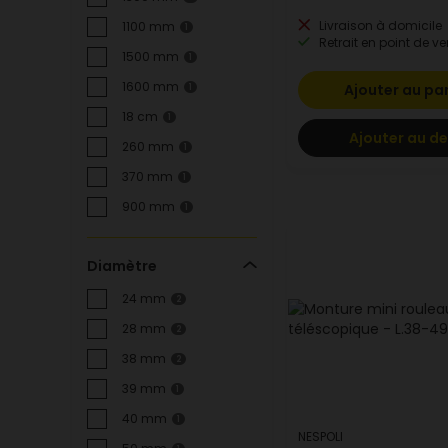
Livraison à domicile
1100 mm
1
Retrait en point de ve
1500 mm
1
1600 mm
Ajouter au pa
1
18 cm
1
Ajouter au de
260 mm
1
370 mm
1
900 mm
1
Diamètre
24 mm
2
28 mm
2
38 mm
2
39 mm
1
40 mm
1
NESPOLI