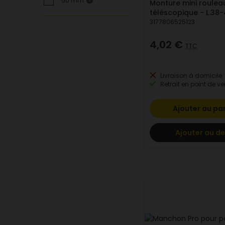
50 mm
1
Monture mini roulea
téléscopique - L.38
3177806525123
4,02 €
TTC
Livraison à domicile
Retrait en point de ve
Ajouter au pa
Ajouter au de