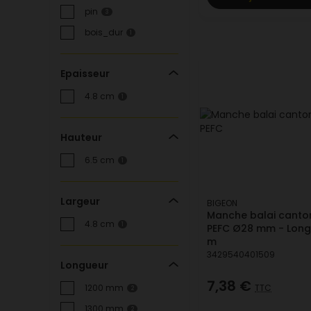
pin
3
bois_dur
1
Epaisseur
4.8 cm
1
Hauteur
6.5 cm
1
Largeur
BIGEON
Manche balai canton
4.8 cm
1
PEFC Ø28 mm - Longu
m
3429540401509
Longueur
7,38 €
TTC
1200 mm
2
1300 mm
2