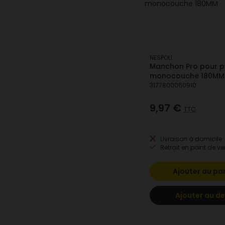
NESPOLI
Manchon Pro pour p
monocouche 180MM
3177800060910
9,97 €
TTC
Livraison à domicile
Retrait en point de ve
Ajouter au pa
Ajouter au de