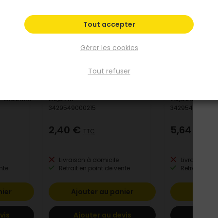
Tout accepter
Gérer les cookies
Tout refuser
BIGEON
BIGEON
ium avec
Manche marteau coffreur -
Manche pioc
- L.180MM
L.0,37M
L.0,90M
3429549000215
342954520090
2,40 €
5,64 €
TTC
TTC
Livraison à domicile
Livraison à 
nte
Retrait en point de vente
Retrait en po
nier
Ajouter au panier
Ajoute
vis
Ajouter au devis
Ajoute