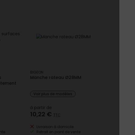
BIGEON
s
Manche rateau Ø28MM
aitement
Voir plus de modèles
à partir de
10,22 €
TTC
Livraison à domicile
nte
Retrait en point de vente