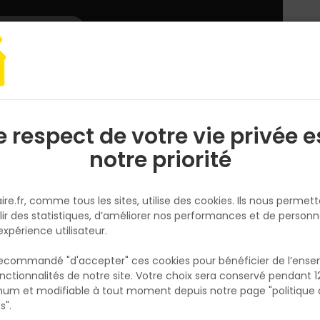
L'enseigne
Nous rejoindre
Services
DEMANDER
CATALOGUES
UN
DEVIS/PRIX
ge à main
Manche outil
e respect de votre vie privée e
S
l
notre priorité
ire.fr, comme tous les sites, utilise des cookies. Ils nous permet
lir des statistiques, d’améliorer nos performances et de personn
expérience utilisateur.
A
 recommandé "d'accepter" ces cookies pour bénéficier de l’ens
nctionnalités de notre site. Votre choix sera conservé pendant 1
N
p
um et modifiable à tout moment depuis notre page "politique 
p
s".