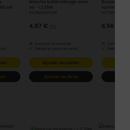
u
Manche balai ménage avec
Rouleau pour
-49 cm
vis - L.1,25M
surfaces fini
3429540201208
3177800107561
4,87 €
6,56 €
TTC
TTC
Livraison à domicile
Livraison à 
nte
Retrait en point de vente
Retrait en po
nier
Ajouter au panier
Ajoute
vis
Ajouter au devis
Ajoute