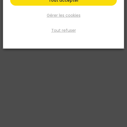
Tout accepter
Gérer les cookies
Tout refuser
MILWAUKEE
MILWAUKEE
Scie cloche ajustable
Coffret de 10 lames de scie
0045242350261
sabre SAWZALL™ Blade –
Milwaukee
0045242481958
55,08 €
43,08 €
TTC
TTC
Livraison à domicile
Livraison à domicile
Retrait en point de vente
Retrait en point de vente
Ajouter au panier
Ajouter au panier