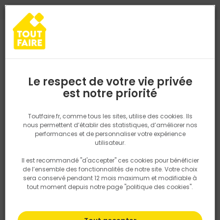
0
0
TROUVEZ VOTRE MAGASIN TOUT FAIRE
Choisir mon magasin
Saisissez votre région pour les informations de stock et de
livraison. Votre emplacement ne sera pas partagé.
Le respect de votre vie privée
Retrouvez les délais et options de
est notre priorité
Accueil
PRODUITS
Outillage & équipement
Outillage à main
livraison ainsi que les disponibiltiés en
magasin
P. ex. Ile de france
Toutfaire.fr, comme tous les sites, utilise des cookies. Ils
Outil de coupe
nous permettent d’établir des statistiques, d’améliorer nos
performances et de personnaliser votre expérience
Rechercher
utilisateur.
Il est recommandé "d'accepter" ces cookies pour bénéficier
Nous utilisons des cookies pour fournir ce service. En
Filtrer
de l’ensemble des fonctionnalités de notre site. Votre choix
savoir plus sur la façon dont nous utilisons les cookies
sera conservé pendant 12 mois maximum et modifiable à
dans notre politique.
tout moment depuis notre page "politique des cookies".
Par défaut
Tri
116 produits
Prix
TTC